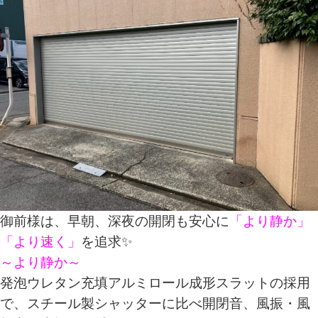
御前様は、早朝、深夜の開閉も安心に
「より静か」
「より速く」
を追求✨
～より静か～
発泡ウレタン充填アルミロール成形スラットの採用
で、スチール製シャッターに比べ開閉音、風振・風