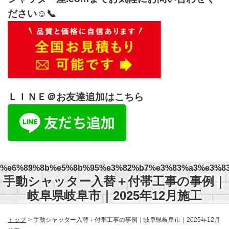
ださい☺️📞
ＬＩＮＥ＠お友達追加はこちら
%e6%89%8b%e5%8b%95%e3%82%b7%e3%83%a3%e3%8
手動シャッター入替＋付帯工事の事例｜
岐阜県岐阜市｜2025年12月施工
トップ
手動シャッター入替＋付帯工事の事例｜岐阜県岐阜市｜2025年12月