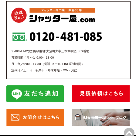
〒490-1142愛知県海部郡大治町大字三本木字堅田89番地
営業時間／月～金 9:00～18:00
月～金／9:00～17:30（電話･メール･LINE応対時間）
定休日／土・日・祝祭日・年末年始・GW・お盆