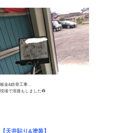
板金&鉄骨工事…
現場で溶接もしました👷
【天井貼り&塗装】