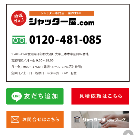
〒490-1142愛知県海部郡大治町大字三本木字堅田89番地
営業時間／月～金 9:00～18:00
月～金／9:00～17:30（電話･メール･LINE応対時間）
定休日／土・日・祝祭日・年末年始・GW・お盆