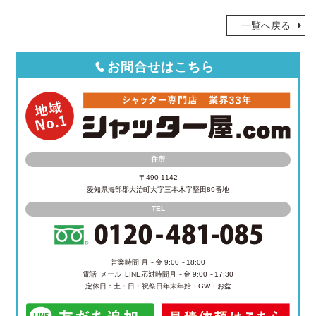
一覧へ戻る
お問合せはこちら
住所
〒490-1142
愛知県海部郡大治町大字三本木字堅田89番地
TEL
営業時間 月～金 9:00～18:00
電話･メール･LINE応対時間
月～金 9:00～17:30
定休日：土・日・祝祭日
年末年始・GW・お盆