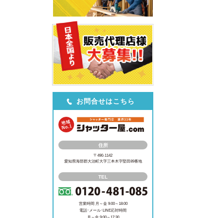
お問合せはこちら
住所
〒490-1142
愛知県海部郡大治町大字三本木字堅田89番地
TEL
営業時間 月～金 9:00～18:00
電話･メール･LINE応対時間
月～金 9:00～17:30