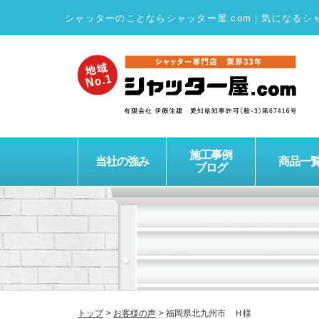
シャッターのことならシャッター屋.com
｜
気になるシ
施工事例
当社の強み
商品一
ブログ
トップ
お客様の声
福岡県北九州市 Ｈ様