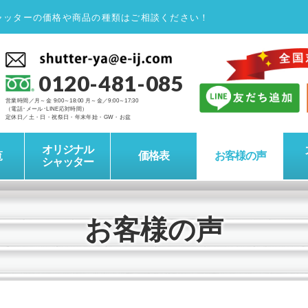
ャッターの価格や商品の種類はご相談ください！
0120-481-085
営業時間／月～金 9:00～18:00 月～金／9:00～17:30
（電話･メール･LINE応対時間）
定休日／土・日・祝祭日・年末年始・GW・お盆
オリジナル
覧
価格表
お客様の声
シャッター
お客様の声