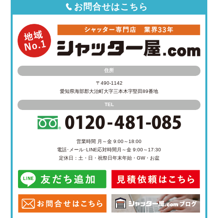
お問合せはこちら
住所
〒490-1142
愛知県海部郡大治町大字三本木字堅田89番地
TEL
営業時間 月～金 9:00～18:00
電話･メール･LINE応対時間
月～金 9:00～17:30
定休日：土・日・祝祭日
年末年始・GW・お盆