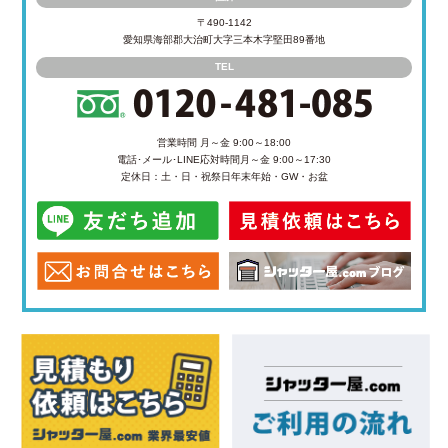
〒490-1142
愛知県海部郡大治町大字三本木字堅田89番地
TEL
営業時間 月～金 9:00～18:00
電話･メール･LINE応対時間
月～金 9:00～17:30
定休日：土・日・祝祭日
年末年始・GW・お盆