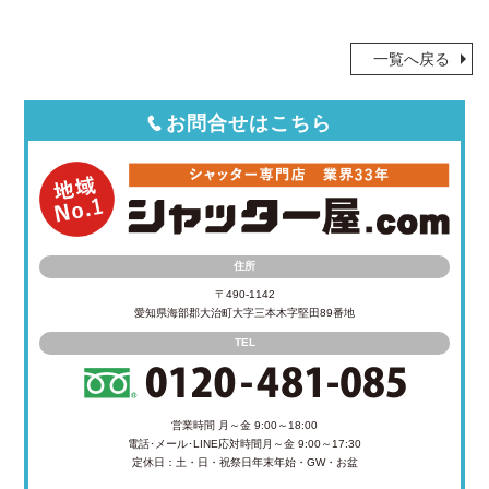
一覧へ戻る
お問合せはこちら
住所
〒490-1142
愛知県海部郡大治町大字三本木字堅田89番地
TEL
営業時間 月～金 9:00～18:00
電話･メール･LINE応対時間
月～金 9:00～17:30
定休日：土・日・祝祭日
年末年始・GW・お盆