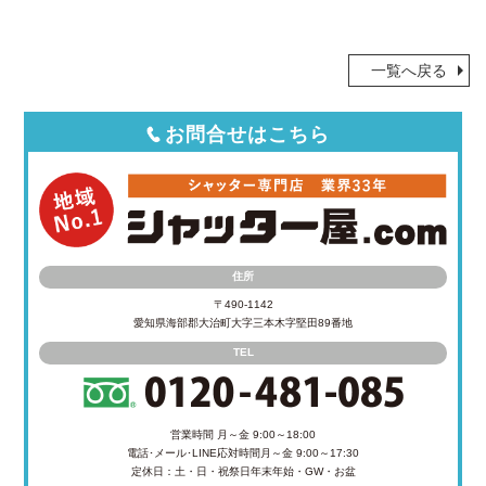
一覧へ戻る
お問合せはこちら
住所
〒490-1142
愛知県海部郡大治町大字三本木字堅田89番地
TEL
営業時間 月～金 9:00～18:00
電話･メール･LINE応対時間
月～金 9:00～17:30
定休日：土・日・祝祭日
年末年始・GW・お盆