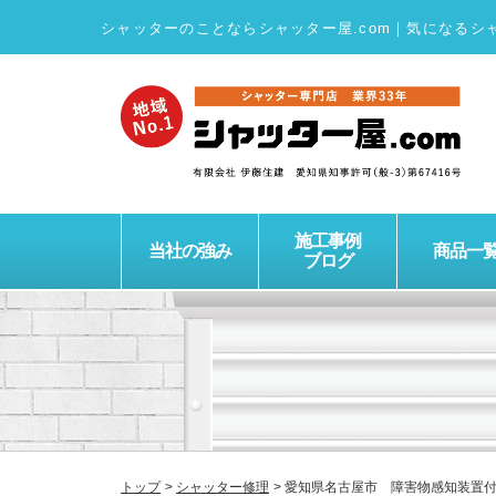
シャッターのことならシャッター屋.com
｜
気になるシ
施工事例
当社の強み
商品一
ブログ
トップ
シャッター修理
愛知県名古屋市 障害物感知装置