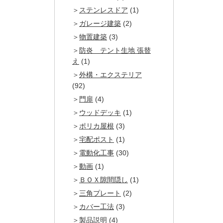
ステンレスドア
(1)
ガレージ建築
(2)
物置建築
(3)
防炎 テント生地 張替
え
(1)
外構・エクステリア
(92)
門扉
(4)
ウッドデッキ
(1)
ポリカ屋根
(3)
宅配ポスト
(1)
電動化工事
(30)
動画
(1)
ＢＯＸ隙間隠し
(1)
三角プレート
(2)
カバー工法
(3)
製品説明
(4)