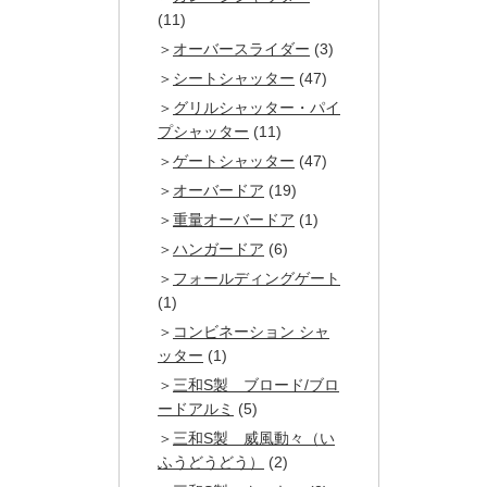
(11)
オーバースライダー
(3)
シートシャッター
(47)
グリルシャッター・パイ
プシャッター
(11)
ゲートシャッター
(47)
オーバードア
(19)
重量オーバードア
(1)
ハンガードア
(6)
フォールディングゲート
(1)
コンビネーション シャ
ッター
(1)
三和S製 ブロード/ブロ
ードアルミ
(5)
三和S製 威風動々（い
ふうどうどう）
(2)