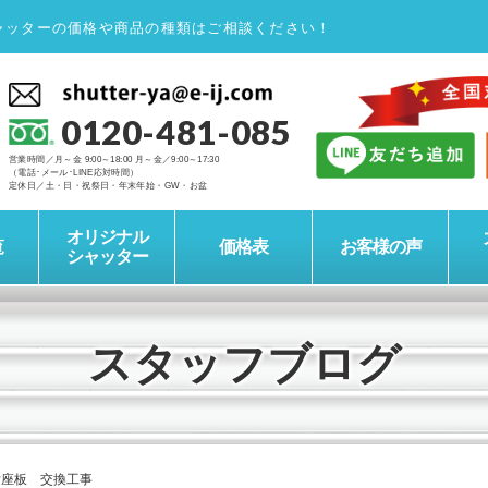
ャッターの価格や商品の種類はご相談ください！
0120-481-085
営業時間／月～金 9:00～18:00 月～金／9:00～17:30
（電話･メール･LINE応対時間）
定休日／土・日・祝祭日・年末年始・GW・お盆
オリジナル
覧
価格表
お客様の声
シャッター
スタッフブログ
付座板 交換工事