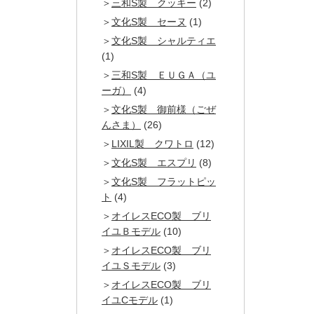
三和S製 クッキー
(2)
文化S製 セーヌ
(1)
文化S製 シャルティエ
(1)
三和S製 ＥＵＧＡ（ユ
ーガ）
(4)
文化S製 御前様（ごぜ
んさま）
(26)
LIXIL製 クワトロ
(12)
文化S製 エスプリ
(8)
文化S製 フラットピッ
ト
(4)
オイレスECO製 ブリ
イユＢモデル
(10)
オイレスECO製 ブリ
イユＳモデル
(3)
オイレスECO製 ブリ
イユCモデル
(1)