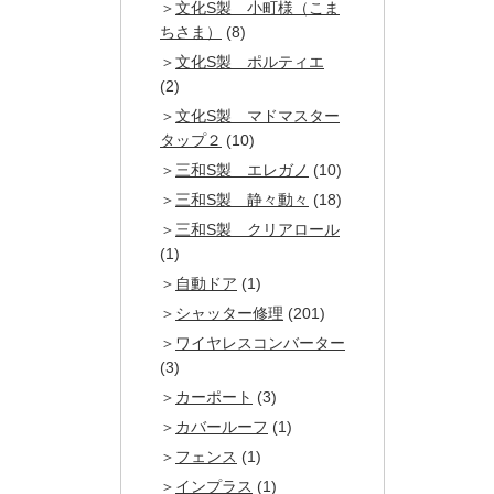
文化S製 小町様（こま
ちさま）
(8)
文化S製 ポルティエ
(2)
文化S製 マドマスター
タップ２
(10)
三和S製 エレガノ
(10)
三和S製 静々動々
(18)
三和S製 クリアロール
(1)
自動ドア
(1)
シャッター修理
(201)
ワイヤレスコンバーター
(3)
カーポート
(3)
カバールーフ
(1)
フェンス
(1)
インプラス
(1)