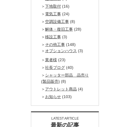
下地取付
(16)
電気工事
(24)
空調設備工事
(8)
解体・復旧工事
(28)
移設工事
(3)
その他工事
(148)
オプションハウス
(3)
業者様
(23)
社長ブログ
(40)
シャッター部品 品売り
(製品販売)
(8)
アウトレット商品
(4)
お知らせ
(103)
LATEST ARTICLE
最新の記事