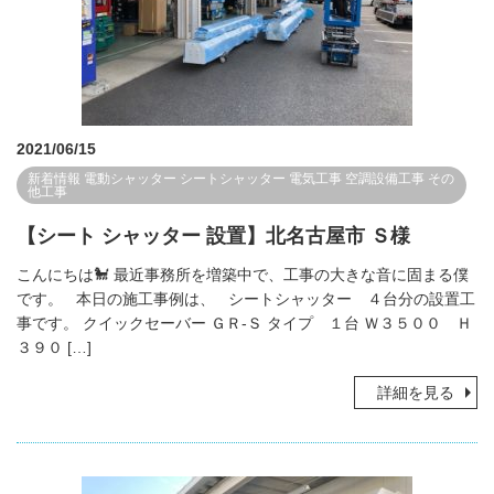
2021/06/15
新着情報
電動シャッター
シートシャッター
電気工事
空調設備工事
その
他工事
【シート シャッター 設置】北名古屋市 Ｓ様
こんにちは🐩 最近事務所を増築中で、工事の大きな音に固まる僕
です。 本日の施工事例は、 シートシャッター ４台分の設置工
事です。 クイックセーバー ＧＲ-Ｓ タイプ １台 Ｗ３５００ Ｈ
３９０ […]
詳細を見る