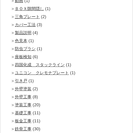
動画
(1)
ＢＯＸ隙間隠し
(1)
三角プレート
(2)
カバー工法
(3)
製品説明
(4)
色見本
(1)
防虫ブラシ
(1)
座板検知
(6)
四国化成 スタックライン
(1)
ユニコン クレモナプレート
(1)
引き戸
(1)
外壁塗装
(2)
外壁工事
(8)
塗装工事
(20)
基礎工事
(11)
板金工事
(11)
鉄骨工事
(30)