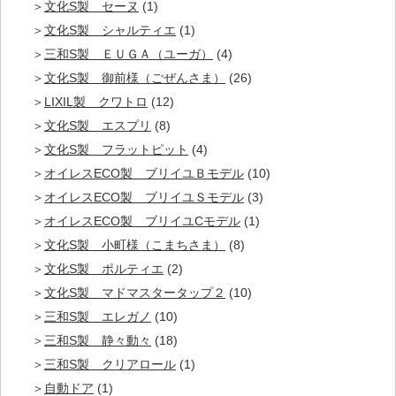
文化S製 セーヌ
(1)
文化S製 シャルティエ
(1)
三和S製 ＥＵＧＡ（ユーガ）
(4)
文化S製 御前様（ごぜんさま）
(26)
LIXIL製 クワトロ
(12)
文化S製 エスプリ
(8)
文化S製 フラットピット
(4)
オイレスECO製 ブリイユＢモデル
(10)
オイレスECO製 ブリイユＳモデル
(3)
オイレスECO製 ブリイユCモデル
(1)
文化S製 小町様（こまちさま）
(8)
文化S製 ポルティエ
(2)
文化S製 マドマスタータップ２
(10)
三和S製 エレガノ
(10)
三和S製 静々動々
(18)
三和S製 クリアロール
(1)
自動ドア
(1)