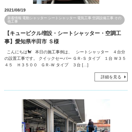
2021/08/19
新着情報
電動シャッター
シートシャッター
電気工事
空調設備工事
その
他工事
【キュービクル増設・シートシャッター・空調工
事】愛知県半田市 Ｓ様
こんにちは🐩 本日の施工事例は、 シートシャッター ４台分
の設置工事です。 クイックセーバー ＧＲ-Ｓ タイプ １台 Ｗ３５
４５ Ｈ３５００ ＧＲ-Ｗ タイプ ３台 […]
詳細を見る