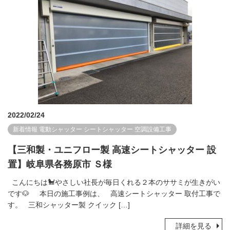
2022/02/24
新着情報
電動シャッター
シートシャッター
空調設備工事
【三和製・ユニフロー製 高速シートシャッター 設
置】岐阜県各務原市 Ｓ様
こんにちは🐩やさしい社長が毎日くれる２本のササミが生きがい
です🐶 本日の施工事例は、 高速シートシャッター 取付工事で
す。 三和シャッター製 クイック […]
詳細を見る