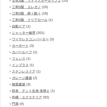
文化S製 マドマスタータップ２
(10)
三和S製 エレガノ
(10)
三和S製 静々動々
(18)
三和S製 クリアロール
(1)
自動ドア
(1)
シャッター修理
(201)
ワイヤレスコンバーター
(3)
カーポート
(3)
カバールーフ
(1)
フェンス
(1)
インプラス
(1)
ステンレスドア
(1)
ガレージ建築
(2)
物置建築
(3)
防炎 テント生地 張替え
(1)
外構・エクステリア
(92)
門扉
(4)