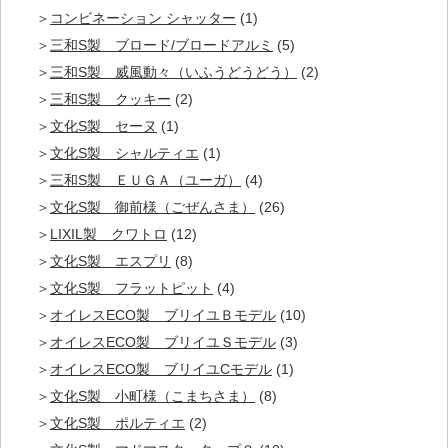
コンビネーション シャッター
(1)
三和S製 ブロード/ブロードアルミ
(5)
三和S製 威風動々（いふうどうどう）
(2)
三和S製 クッキー
(2)
文化S製 セーヌ
(1)
文化S製 シャルティエ
(1)
三和S製 ＥＵＧＡ（ユーガ）
(4)
文化S製 御前様（ごぜんさま）
(26)
LIXIL製 クワトロ
(12)
文化S製 エスプリ
(8)
文化S製 フラットピット
(4)
オイレスECO製 ブリイユＢモデル
(10)
オイレスECO製 ブリイユＳモデル
(3)
オイレスECO製 ブリイユCモデル
(1)
文化S製 小町様（こまちさま）
(8)
文化S製 ポルティエ
(2)