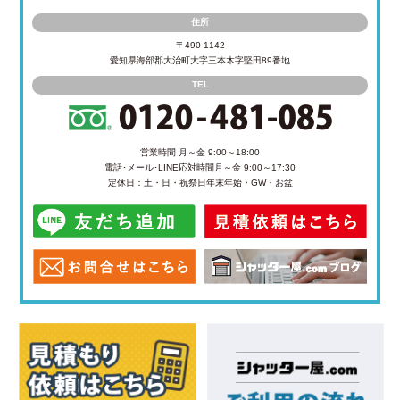
住所
〒490-1142
愛知県海部郡大治町大字三本木字堅田89番地
TEL
営業時間 月～金 9:00～18:00
電話･メール･LINE応対時間
月～金 9:00～17:30
定休日：土・日・祝祭日
年末年始・GW・お盆