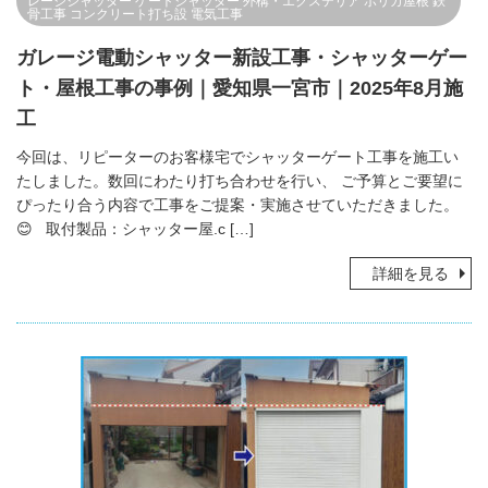
レージシャッター
ゲートシャッター
外構・エクステリア
ポリカ屋根
鉄
骨工事
コンクリート打ち設
電気工事
ガレージ電動シャッター新設工事・シャッターゲー
ト・屋根工事の事例｜愛知県一宮市｜2025年8月施
工
今回は、リピーターのお客様宅でシャッターゲート工事を施工い
たしました。数回にわたり打ち合わせを行い、 ご予算とご要望に
ぴったり合う内容で工事をご提案・実施させていただきました。
😊 取付製品：シャッター屋.c […]
詳細を見る