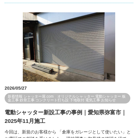
2026/05/27
新着情報
シャッター屋.com オリジナルシャッター
電動シャッター
板
金工事
鉄骨工事
コンクリート打ち設
下地取付
電気工事
お知らせ
電動シャッター新設工事の事例｜愛知県弥富市｜
2025年11月施工
今回は、新規のお客様から 「倉庫をガレージとして使いたい」と