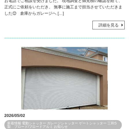
お電話でご相談を受けました。 現地調査と御見積の確認を経て、
正式にご依頼をいただき、 無事に施工まで担当させていただきま
した😊 倉庫からガレージへ […]
詳細を見る
2026/05/02
新着情報
電動シャッター
ガレージシャッター
ゲートシャッター
三和S
製 ブロード/ブロードアルミ
お知らせ