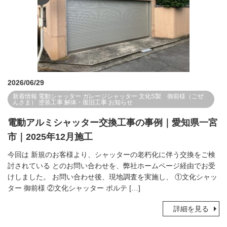
2026/06/29
新着情報
電動シャッター
ガレージシャッター
文化S製 御前様（ごぜ
んさま）
塗装工事
解体・復旧工事
お知らせ
電動アルミシャッター交換工事の事例｜愛知県一宮
市｜2025年12月施工
今回は 新規のお客様より、シャッターの老朽化に伴う交換をご検
討されている とのお問い合わせを、弊社ホームページ経由でお受
けしました。 お問い合わせ後、現地調査を実施し、 ①文化シャッ
ター 御前様 ②文化シャッター ポルテ […]
詳細を見る