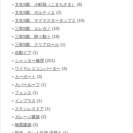
文化S製 小町様（こまちさま）
(8)
文化S製 ポルティエ
(2)
文化S製 マドマスタータップ２
(10)
三和S製 エレガノ
(10)
三和S製 静々動々
(18)
三和S製 クリアロール
(1)
自動ドア
(1)
シャッター修理
(201)
ワイヤレスコンバーター
(3)
カーポート
(3)
カバールーフ
(1)
フェンス
(1)
インプラス
(1)
ステンレスドア
(1)
ガレージ建築
(2)
物置建築
(3)
防炎 テント生地 張替え
(1)