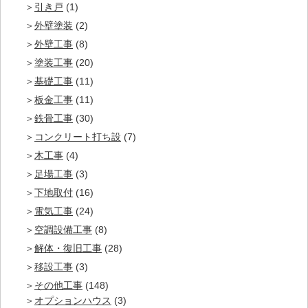
引き戸
(1)
外壁塗装
(2)
外壁工事
(8)
塗装工事
(20)
基礎工事
(11)
板金工事
(11)
鉄骨工事
(30)
コンクリート打ち設
(7)
木工事
(4)
足場工事
(3)
下地取付
(16)
電気工事
(24)
空調設備工事
(8)
解体・復旧工事
(28)
移設工事
(3)
その他工事
(148)
オプションハウス
(3)