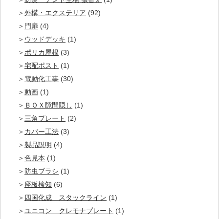
外構・エクステリア
(92)
門扉
(4)
ウッドデッキ
(1)
ポリカ屋根
(3)
宅配ポスト
(1)
電動化工事
(30)
動画
(1)
ＢＯＸ隙間隠し
(1)
三角プレート
(2)
カバー工法
(3)
製品説明
(4)
色見本
(1)
防虫ブラシ
(1)
座板検知
(6)
四国化成 スタックライン
(1)
ユニコン クレモナプレート
(1)