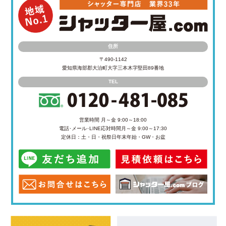
住所
〒490-1142
愛知県海部郡大治町大字三本木字堅田89番地
TEL
営業時間 月～金 9:00～18:00
電話･メール･LINE応対時間
月～金 9:00～17:30
定休日：土・日・祝祭日
年末年始・GW・お盆