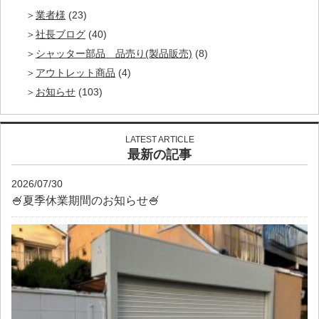
業者様
(23)
社長ブログ
(40)
シャッター部品 品売り(製品販売)
(8)
アウトレット商品
(4)
お知らせ
(103)
LATEST ARTICLE
最新の記事
2026/07/30
🍧夏季休業期間のお知らせ🍧