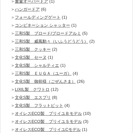
重量オーバードア
(1)
ハンガードア
(6)
フォールディングゲート
(1)
コンビネーション シャッター
(1)
三和S製 ブロード/ブロードアルミ
(5)
三和S製 威風動々（いふうどうどう）
(2)
三和S製 クッキー
(2)
文化S製 セーヌ
(1)
文化S製 シャルティエ
(1)
三和S製 ＥＵＧＡ（ユーガ）
(4)
文化S製 御前様（ごぜんさま）
(26)
LIXIL製 クワトロ
(12)
文化S製 エスプリ
(8)
文化S製 フラットピット
(4)
オイレスECO製 ブリイユＢモデル
(10)
オイレスECO製 ブリイユＳモデル
(3)
オイレスECO製 ブリイユCモデル
(1)