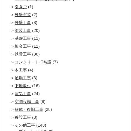
引き戸
(1)
外壁塗装
(2)
外壁工事
(8)
塗装工事
(20)
基礎工事
(11)
板金工事
(11)
鉄骨工事
(30)
コンクリート打ち設
(7)
木工事
(4)
足場工事
(3)
下地取付
(16)
電気工事
(24)
空調設備工事
(8)
解体・復旧工事
(28)
移設工事
(3)
その他工事
(148)