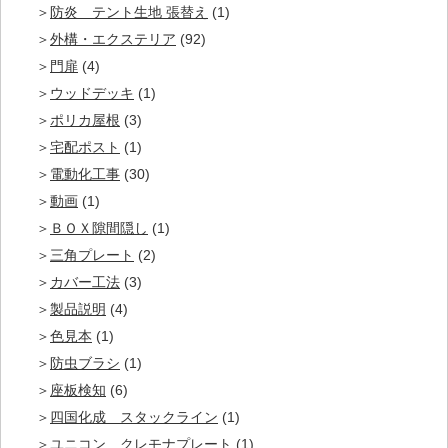
防炎 テント生地 張替え
(1)
外構・エクステリア
(92)
門扉
(4)
ウッドデッキ
(1)
ポリカ屋根
(3)
宅配ポスト
(1)
電動化工事
(30)
動画
(1)
ＢＯＸ隙間隠し
(1)
三角プレート
(2)
カバー工法
(3)
製品説明
(4)
色見本
(1)
防虫ブラシ
(1)
座板検知
(6)
四国化成 スタックライン
(1)
ユニコン クレモナプレート
(1)