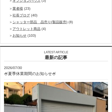
オプションハウス
(3)
業者様
(23)
社長ブログ
(40)
シャッター部品 品売り(製品販売)
(8)
アウトレット商品
(4)
お知らせ
(103)
LATEST ARTICLE
最新の記事
2026/07/30
🍧夏季休業期間のお知らせ🍧