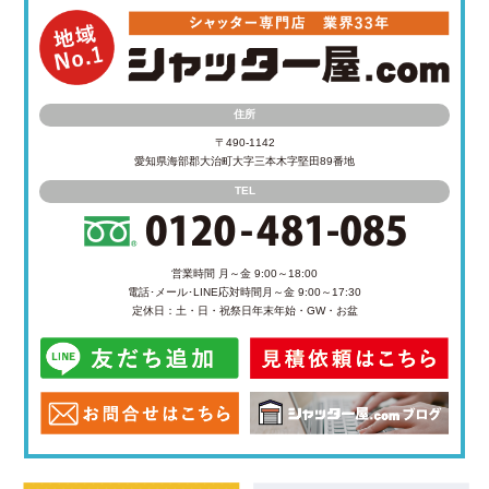
住所
〒490-1142
愛知県海部郡大治町大字三本木字堅田89番地
TEL
営業時間 月～金 9:00～18:00
電話･メール･LINE応対時間
月～金 9:00～17:30
定休日：土・日・祝祭日
年末年始・GW・お盆