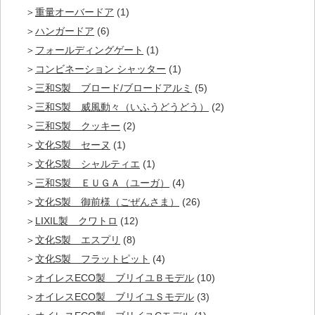
重量オーバードア
(1)
ハンガードア
(6)
フォールディングゲート
(1)
コンビネーション シャッター
(1)
三和S製 ブロード/ブロードアルミ
(5)
三和S製 威風動々（いふうどうどう）
(2)
三和S製 クッキー
(2)
文化S製 セーヌ
(1)
文化S製 シャルティエ
(1)
三和S製 ＥＵＧＡ（ユーガ）
(4)
文化S製 御前様（ごぜんさま）
(26)
LIXIL製 クワトロ
(12)
文化S製 エスプリ
(8)
文化S製 フラットピット
(4)
オイレスECO製 ブリイユＢモデル
(10)
オイレスECO製 ブリイユＳモデル
(3)