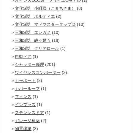
オイレスECO製 ブリイユCモデル
(1)
文化S製 小町様（こまちさま）
(8)
文化S製 ポルティエ
(2)
文化S製 マドマスタータップ２
(10)
三和S製 エレガノ
(10)
三和S製 静々動々
(18)
三和S製 クリアロール
(1)
自動ドア
(1)
シャッター修理
(201)
ワイヤレスコンバーター
(3)
カーポート
(3)
カバールーフ
(1)
フェンス
(1)
インプラス
(1)
ステンレスドア
(1)
ガレージ建築
(2)
物置建築
(3)