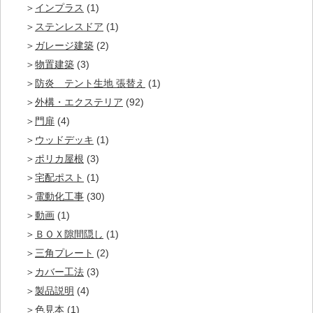
インプラス
(1)
ステンレスドア
(1)
ガレージ建築
(2)
物置建築
(3)
防炎 テント生地 張替え
(1)
外構・エクステリア
(92)
門扉
(4)
ウッドデッキ
(1)
ポリカ屋根
(3)
宅配ポスト
(1)
電動化工事
(30)
動画
(1)
ＢＯＸ隙間隠し
(1)
三角プレート
(2)
カバー工法
(3)
製品説明
(4)
色見本
(1)