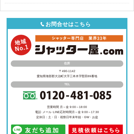
お問合せはこちら
住所
〒490-1142
愛知県海部郡大治町大字三本木字堅田89番地
TEL
営業時間 月～金 9:00～18:00
電話･メール･LINE応対時間
月～金 9:00～17:30
定休日：土・日・祝祭日
年末年始・GW・お盆