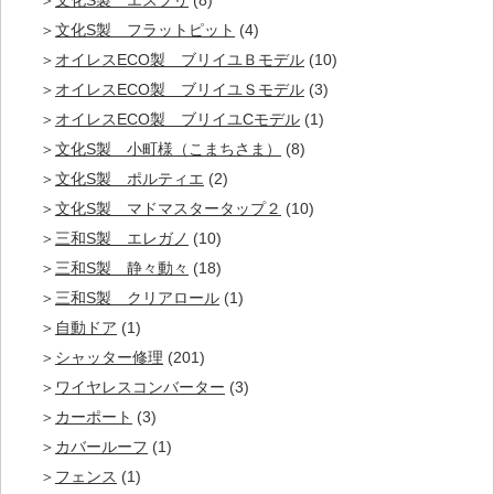
文化S製 エスプリ
(8)
文化S製 フラットピット
(4)
オイレスECO製 ブリイユＢモデル
(10)
オイレスECO製 ブリイユＳモデル
(3)
オイレスECO製 ブリイユCモデル
(1)
文化S製 小町様（こまちさま）
(8)
文化S製 ポルティエ
(2)
文化S製 マドマスタータップ２
(10)
三和S製 エレガノ
(10)
三和S製 静々動々
(18)
三和S製 クリアロール
(1)
自動ドア
(1)
シャッター修理
(201)
ワイヤレスコンバーター
(3)
カーポート
(3)
カバールーフ
(1)
フェンス
(1)