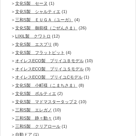
文化S製 セーヌ
(1)
文化S製 シャルティエ
(1)
三和S製 ＥＵＧＡ（ユーガ）
(4)
文化S製 御前様（ごぜんさま）
(26)
LIXIL製 クワトロ
(12)
文化S製 エスプリ
(8)
文化S製 フラットピット
(4)
オイレスECO製 ブリイユＢモデル
(10)
オイレスECO製 ブリイユＳモデル
(3)
オイレスECO製 ブリイユCモデル
(1)
文化S製 小町様（こまちさま）
(8)
文化S製 ポルティエ
(2)
文化S製 マドマスタータップ２
(10)
三和S製 エレガノ
(10)
三和S製 静々動々
(18)
三和S製 クリアロール
(1)
自動ドア
(1)