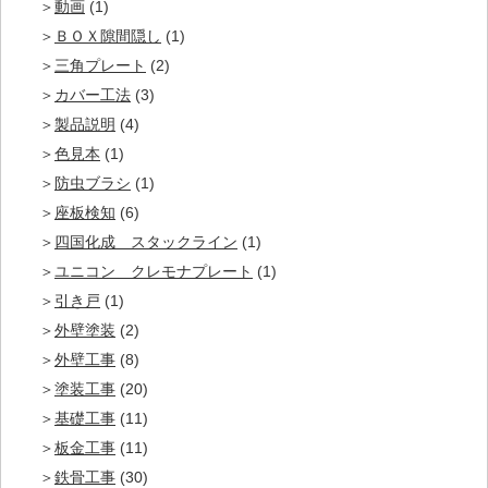
動画
(1)
ＢＯＸ隙間隠し
(1)
三角プレート
(2)
カバー工法
(3)
製品説明
(4)
色見本
(1)
防虫ブラシ
(1)
座板検知
(6)
四国化成 スタックライン
(1)
ユニコン クレモナプレート
(1)
引き戸
(1)
外壁塗装
(2)
外壁工事
(8)
塗装工事
(20)
基礎工事
(11)
板金工事
(11)
鉄骨工事
(30)