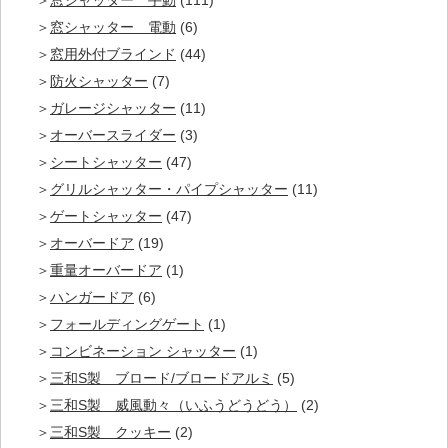
窓シャッター 手動
(111)
窓シャッター 電動
(6)
窓用外付ブラインド
(44)
防火シャッター
(7)
ガレージシャッター
(11)
オーバースライダー
(3)
シートシャッター
(47)
グリルシャッター・パイプシャッター
(11)
ゲートシャッター
(47)
オーバードア
(19)
重量オーバードア
(1)
ハンガードア
(6)
フォールディングゲート
(1)
コンビネーション シャッター
(1)
三和S製 ブロード/ブロードアルミ
(5)
三和S製 威風動々（いふうどうどう）
(2)
三和S製 クッキー
(2)