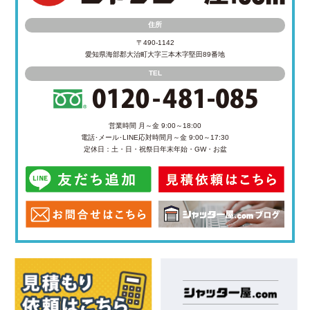
住所
〒490-1142
愛知県海部郡大治町大字三本木字堅田89番地
TEL
営業時間 月～金 9:00～18:00
電話･メール･LINE応対時間
月～金 9:00～17:30
定休日：土・日・祝祭日
年末年始・GW・お盆