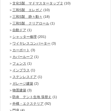
文化S製 マドマスタータップ２
(10)
三和S製 エレガノ
(10)
三和S製 静々動々
(18)
三和S製 クリアロール
(1)
自動ドア
(1)
シャッター修理
(201)
ワイヤレスコンバーター
(3)
カーポート
(3)
カバールーフ
(1)
フェンス
(1)
インプラス
(1)
ステンレスドア
(1)
ガレージ建築
(2)
物置建築
(3)
防炎 テント生地 張替え
(1)
外構・エクステリア
(92)
門扉
(4)