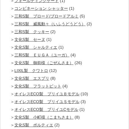
フォールディングゲート
(1)
コンビネーション シャッター
(1)
三和S製 ブロード/ブロードアルミ
(5)
三和S製 威風動々（いふうどうどう）
(2)
三和S製 クッキー
(2)
文化S製 セーヌ
(1)
文化S製 シャルティエ
(1)
三和S製 ＥＵＧＡ（ユーガ）
(4)
文化S製 御前様（ごぜんさま）
(26)
LIXIL製 クワトロ
(12)
文化S製 エスプリ
(8)
文化S製 フラットピット
(4)
オイレスECO製 ブリイユＢモデル
(10)
オイレスECO製 ブリイユＳモデル
(3)
オイレスECO製 ブリイユCモデル
(1)
文化S製 小町様（こまちさま）
(8)
文化S製 ポルティエ
(2)