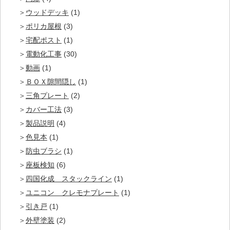
ウッドデッキ
(1)
ポリカ屋根
(3)
宅配ポスト
(1)
電動化工事
(30)
動画
(1)
ＢＯＸ隙間隠し
(1)
三角プレート
(2)
カバー工法
(3)
製品説明
(4)
色見本
(1)
防虫ブラシ
(1)
座板検知
(6)
四国化成 スタックライン
(1)
ユニコン クレモナプレート
(1)
引き戸
(1)
外壁塗装
(2)