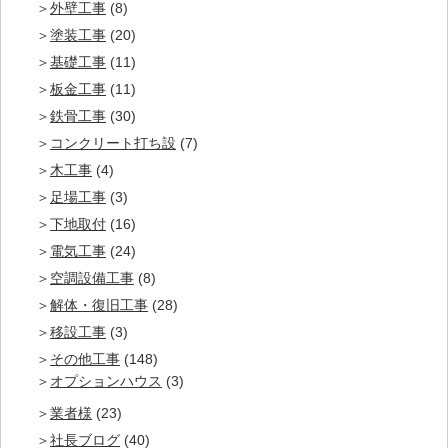
外壁工事
(8)
塗装工事
(20)
基礎工事
(11)
板金工事
(11)
鉄骨工事
(30)
コンクリート打ち設
(7)
木工事
(4)
足場工事
(3)
下地取付
(16)
電気工事
(24)
空調設備工事
(8)
解体・復旧工事
(28)
移設工事
(3)
その他工事
(148)
オプションハウス
(3)
業者様
(23)
社長ブログ
(40)