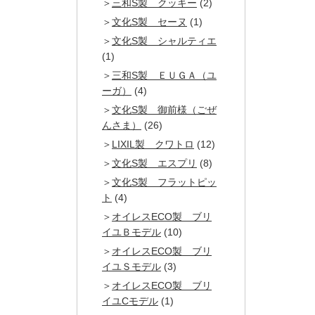
三和S製 クッキー
(2)
文化S製 セーヌ
(1)
文化S製 シャルティエ
(1)
三和S製 ＥＵＧＡ（ユ
ーガ）
(4)
文化S製 御前様（ごぜ
んさま）
(26)
LIXIL製 クワトロ
(12)
文化S製 エスプリ
(8)
文化S製 フラットピッ
ト
(4)
オイレスECO製 ブリ
イユＢモデル
(10)
オイレスECO製 ブリ
イユＳモデル
(3)
オイレスECO製 ブリ
イユCモデル
(1)