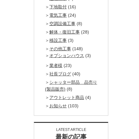
下地取付
(16)
電気工事
(24)
空調設備工事
(8)
解体・復旧工事
(28)
移設工事
(3)
その他工事
(148)
オプションハウス
(3)
業者様
(23)
社長ブログ
(40)
シャッター部品 品売り
(製品販売)
(8)
アウトレット商品
(4)
お知らせ
(103)
LATEST ARTICLE
最新の記事