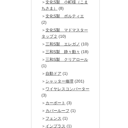
文化S製 小町様（こま
ちさま）
(8)
文化S製 ポルティエ
(2)
文化S製 マドマスター
タップ２
(10)
三和S製 エレガノ
(10)
三和S製 静々動々
(18)
三和S製 クリアロール
(1)
自動ドア
(1)
シャッター修理
(201)
ワイヤレスコンバーター
(3)
カーポート
(3)
カバールーフ
(1)
フェンス
(1)
インプラス
(1)