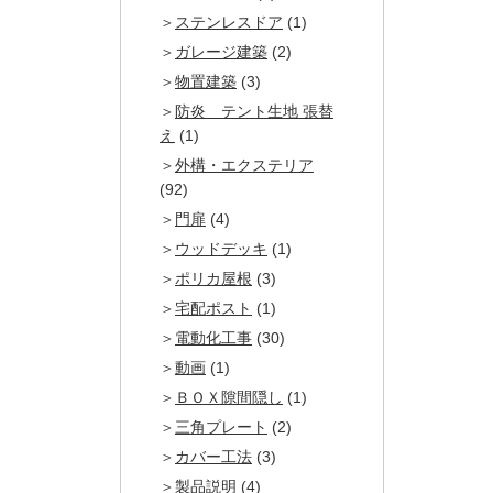
ステンレスドア
(1)
ガレージ建築
(2)
物置建築
(3)
防炎 テント生地 張替
え
(1)
外構・エクステリア
(92)
門扉
(4)
ウッドデッキ
(1)
ポリカ屋根
(3)
宅配ポスト
(1)
電動化工事
(30)
動画
(1)
ＢＯＸ隙間隠し
(1)
三角プレート
(2)
カバー工法
(3)
製品説明
(4)