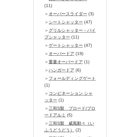
(11)
オーバースライダー
(3)
シートシャッター
(47)
グリルシャッター・パイ
プシャッター
(11)
ゲートシャッター
(47)
オーバードア
(19)
重量オーバードア
(1)
ハンガードア
(6)
フォールディングゲート
(1)
コンビネーション シャ
ッター
(1)
三和S製 ブロード/ブロ
ードアルミ
(5)
三和S製 威風動々（い
ふうどうどう）
(2)