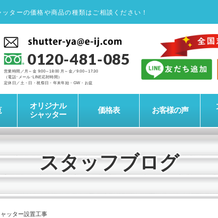
ャッターの価格や商品の種類はご相談ください！
0120-481-085
営業時間／月～金 9:00～18:00 月～金／9:00～17:30
（電話･メール･LINE応対時間）
定休日／土・日・祝祭日・年末年始・GW・お盆
オリジナル
覧
価格表
お客様の声
シャッター
スタッフブログ
シャッター設置工事