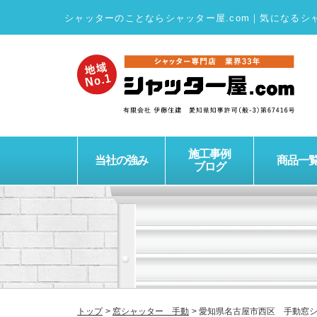
シャッターのことならシャッター屋.com
｜
気になるシ
施工事例
当社の強み
商品一
ブログ
トップ
窓シャッター 手動
愛知県名古屋市西区 手動窓