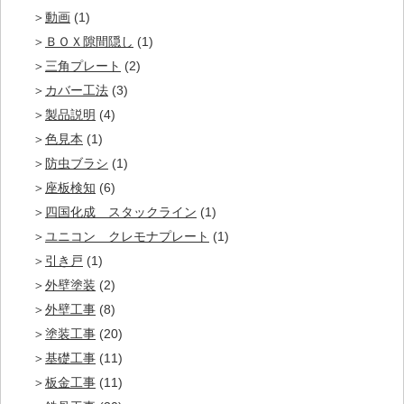
動画
(1)
ＢＯＸ隙間隠し
(1)
三角プレート
(2)
カバー工法
(3)
製品説明
(4)
色見本
(1)
防虫ブラシ
(1)
座板検知
(6)
四国化成 スタックライン
(1)
ユニコン クレモナプレート
(1)
引き戸
(1)
外壁塗装
(2)
外壁工事
(8)
塗装工事
(20)
基礎工事
(11)
板金工事
(11)