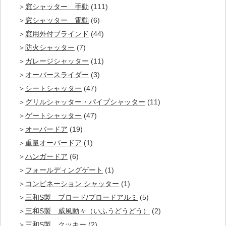
窓シャッター 手動
(111)
窓シャッター 電動
(6)
窓用外付ブラインド
(44)
防火シャッター
(7)
ガレージシャッター
(11)
オーバースライダー
(3)
シートシャッター
(47)
グリルシャッター・パイプシャッター
(11)
ゲートシャッター
(47)
オーバードア
(19)
重量オーバードア
(1)
ハンガードア
(6)
フォールディングゲート
(1)
コンビネーション シャッター
(1)
三和S製 ブロード/ブロードアルミ
(5)
三和S製 威風動々（いふうどうどう）
(2)
三和S製 クッキー
(2)