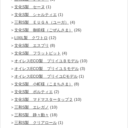
文化S製 セーヌ
(1)
文化S製 シャルティエ
(1)
三和S製 ＥＵＧＡ（ユーガ）
(4)
文化S製 御前様（ごぜんさま）
(26)
LIXIL製 クワトロ
(12)
文化S製 エスプリ
(8)
文化S製 フラットピット
(4)
オイレスECO製 ブリイユＢモデル
(10)
オイレスECO製 ブリイユＳモデル
(3)
オイレスECO製 ブリイユCモデル
(1)
文化S製 小町様（こまちさま）
(8)
文化S製 ポルティエ
(2)
文化S製 マドマスタータップ２
(10)
三和S製 エレガノ
(10)
三和S製 静々動々
(18)
三和S製 クリアロール
(1)