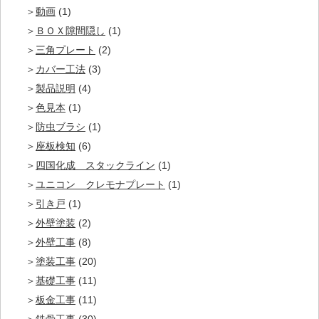
動画
(1)
ＢＯＸ隙間隠し
(1)
三角プレート
(2)
カバー工法
(3)
製品説明
(4)
色見本
(1)
防虫ブラシ
(1)
座板検知
(6)
四国化成 スタックライン
(1)
ユニコン クレモナプレート
(1)
引き戸
(1)
外壁塗装
(2)
外壁工事
(8)
塗装工事
(20)
基礎工事
(11)
板金工事
(11)