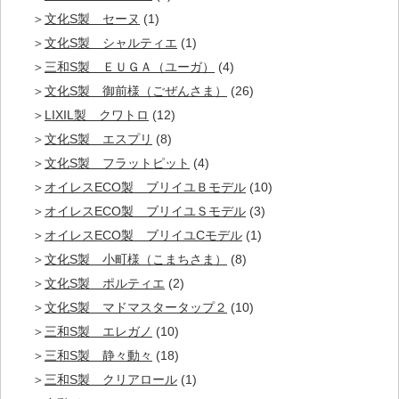
文化S製 セーヌ
(1)
文化S製 シャルティエ
(1)
三和S製 ＥＵＧＡ（ユーガ）
(4)
文化S製 御前様（ごぜんさま）
(26)
LIXIL製 クワトロ
(12)
文化S製 エスプリ
(8)
文化S製 フラットピット
(4)
オイレスECO製 ブリイユＢモデル
(10)
オイレスECO製 ブリイユＳモデル
(3)
オイレスECO製 ブリイユCモデル
(1)
文化S製 小町様（こまちさま）
(8)
文化S製 ポルティエ
(2)
文化S製 マドマスタータップ２
(10)
三和S製 エレガノ
(10)
三和S製 静々動々
(18)
三和S製 クリアロール
(1)