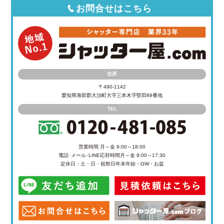
お問合せはこちら
住所
〒490-1142
愛知県海部郡大治町大字三本木字堅田89番地
TEL
営業時間 月～金 9:00～18:00
電話･メール･LINE応対時間
月～金 9:00～17:30
定休日：土・日・祝祭日
年末年始・GW・お盆