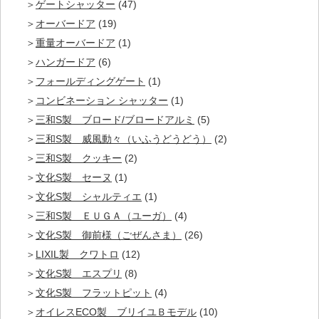
ゲートシャッター
(47)
オーバードア
(19)
重量オーバードア
(1)
ハンガードア
(6)
フォールディングゲート
(1)
コンビネーション シャッター
(1)
三和S製 ブロード/ブロードアルミ
(5)
三和S製 威風動々（いふうどうどう）
(2)
三和S製 クッキー
(2)
文化S製 セーヌ
(1)
文化S製 シャルティエ
(1)
三和S製 ＥＵＧＡ（ユーガ）
(4)
文化S製 御前様（ごぜんさま）
(26)
LIXIL製 クワトロ
(12)
文化S製 エスプリ
(8)
文化S製 フラットピット
(4)
オイレスECO製 ブリイユＢモデル
(10)