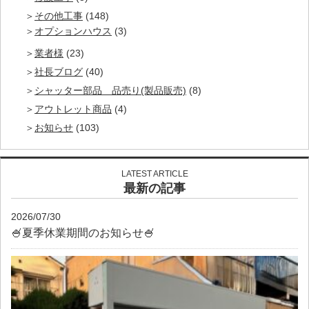
その他工事
(148)
オプションハウス
(3)
業者様
(23)
社長ブログ
(40)
シャッター部品 品売り(製品販売)
(8)
アウトレット商品
(4)
お知らせ
(103)
LATEST ARTICLE
最新の記事
2026/07/30
🍧夏季休業期間のお知らせ🍧