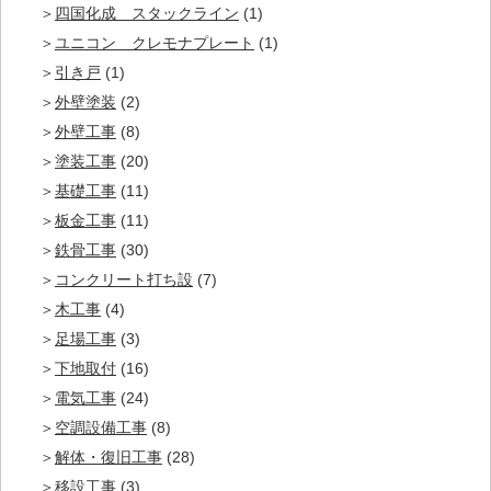
四国化成 スタックライン
(1)
ユニコン クレモナプレート
(1)
引き戸
(1)
外壁塗装
(2)
外壁工事
(8)
塗装工事
(20)
基礎工事
(11)
板金工事
(11)
鉄骨工事
(30)
コンクリート打ち設
(7)
木工事
(4)
足場工事
(3)
下地取付
(16)
電気工事
(24)
空調設備工事
(8)
解体・復旧工事
(28)
移設工事
(3)