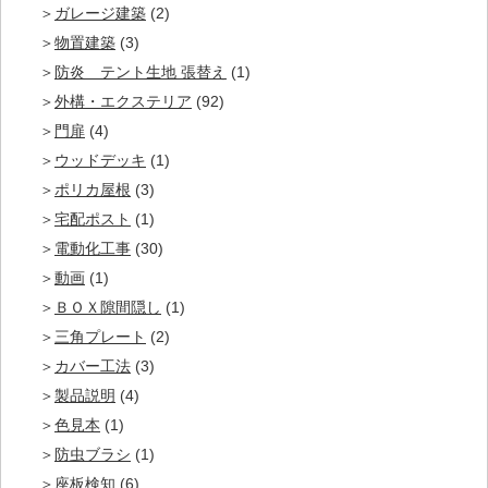
ガレージ建築
(2)
物置建築
(3)
防炎 テント生地 張替え
(1)
外構・エクステリア
(92)
門扉
(4)
ウッドデッキ
(1)
ポリカ屋根
(3)
宅配ポスト
(1)
電動化工事
(30)
動画
(1)
ＢＯＸ隙間隠し
(1)
三角プレート
(2)
カバー工法
(3)
製品説明
(4)
色見本
(1)
防虫ブラシ
(1)
座板検知
(6)