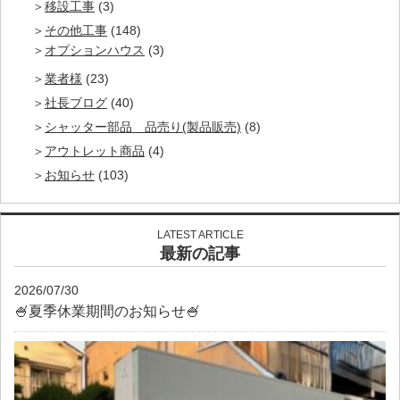
移設工事
(3)
その他工事
(148)
オプションハウス
(3)
業者様
(23)
社長ブログ
(40)
シャッター部品 品売り(製品販売)
(8)
アウトレット商品
(4)
お知らせ
(103)
LATEST ARTICLE
最新の記事
2026/07/30
🍧夏季休業期間のお知らせ🍧