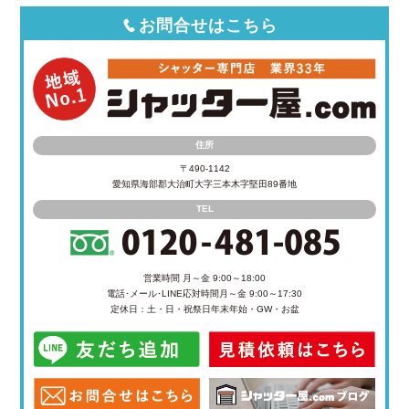
お問合せはこちら
住所
〒490-1142
愛知県海部郡大治町大字三本木字堅田89番地
TEL
営業時間 月～金 9:00～18:00
電話･メール･LINE応対時間
月～金 9:00～17:30
定休日：土・日・祝祭日
年末年始・GW・お盆