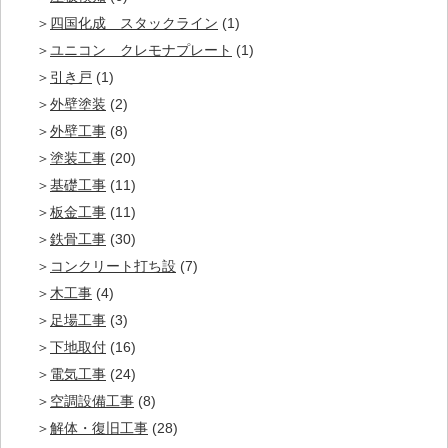
四国化成 スタックライン
(1)
ユニコン クレモナプレート
(1)
引き戸
(1)
外壁塗装
(2)
外壁工事
(8)
塗装工事
(20)
基礎工事
(11)
板金工事
(11)
鉄骨工事
(30)
コンクリート打ち設
(7)
木工事
(4)
足場工事
(3)
下地取付
(16)
電気工事
(24)
空調設備工事
(8)
解体・復旧工事
(28)