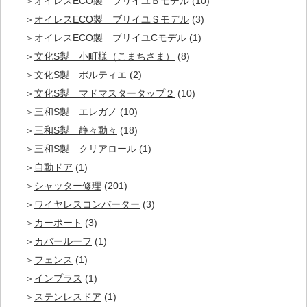
オイレスECO製 ブリイユＢモデル
(10)
オイレスECO製 ブリイユＳモデル
(3)
オイレスECO製 ブリイユCモデル
(1)
文化S製 小町様（こまちさま）
(8)
文化S製 ポルティエ
(2)
文化S製 マドマスタータップ２
(10)
三和S製 エレガノ
(10)
三和S製 静々動々
(18)
三和S製 クリアロール
(1)
自動ドア
(1)
シャッター修理
(201)
ワイヤレスコンバーター
(3)
カーポート
(3)
カバールーフ
(1)
フェンス
(1)
インプラス
(1)
ステンレスドア
(1)