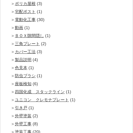
ポリカ屋根
(3)
宅配ポスト
(1)
電動化工事
(30)
動画
(1)
ＢＯＸ隙間隠し
(1)
三角プレート
(2)
カバー工法
(3)
製品説明
(4)
色見本
(1)
防虫ブラシ
(1)
座板検知
(6)
四国化成 スタックライン
(1)
ユニコン クレモナプレート
(1)
引き戸
(1)
外壁塗装
(2)
外壁工事
(8)
塗装工事
(20)