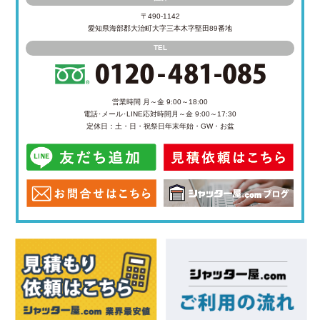
〒490-1142
愛知県海部郡大治町大字三本木字堅田89番地
TEL
営業時間 月～金 9:00～18:00
電話･メール･LINE応対時間
月～金 9:00～17:30
定休日：土・日・祝祭日
年末年始・GW・お盆