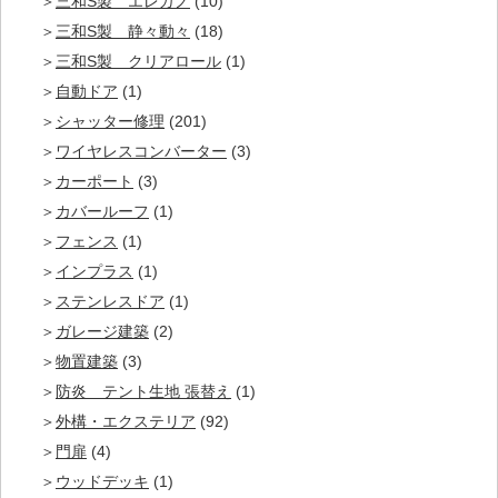
三和S製 エレガノ
(10)
三和S製 静々動々
(18)
三和S製 クリアロール
(1)
自動ドア
(1)
シャッター修理
(201)
ワイヤレスコンバーター
(3)
カーポート
(3)
カバールーフ
(1)
フェンス
(1)
インプラス
(1)
ステンレスドア
(1)
ガレージ建築
(2)
物置建築
(3)
防炎 テント生地 張替え
(1)
外構・エクステリア
(92)
門扉
(4)
ウッドデッキ
(1)