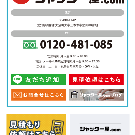
住所
〒490-1142
愛知県海部郡大治町大字三本木字堅田89番地
TEL
営業時間 月～金 9:00～18:00
電話･メール･LINE応対時間
月～金 9:00～17:30
定休日：土・日・祝祭日
年末年始・GW・お盆