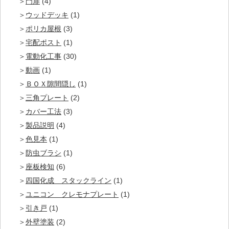
門扉
(4)
ウッドデッキ
(1)
ポリカ屋根
(3)
宅配ポスト
(1)
電動化工事
(30)
動画
(1)
ＢＯＸ隙間隠し
(1)
三角プレート
(2)
カバー工法
(3)
製品説明
(4)
色見本
(1)
防虫ブラシ
(1)
座板検知
(6)
四国化成 スタックライン
(1)
ユニコン クレモナプレート
(1)
引き戸
(1)
外壁塗装
(2)