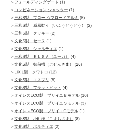
フォールディングゲート
(1)
コンビネーション シャッター
(1)
三和S製 ブロード/ブロードアルミ
(5)
三和S製 威風動々（いふうどうどう）
(2)
三和S製 クッキー
(2)
文化S製 セーヌ
(1)
文化S製 シャルティエ
(1)
三和S製 ＥＵＧＡ（ユーガ）
(4)
文化S製 御前様（ごぜんさま）
(26)
LIXIL製 クワトロ
(12)
文化S製 エスプリ
(8)
文化S製 フラットピット
(4)
オイレスECO製 ブリイユＢモデル
(10)
オイレスECO製 ブリイユＳモデル
(3)
オイレスECO製 ブリイユCモデル
(1)
文化S製 小町様（こまちさま）
(8)
文化S製 ポルティエ
(2)