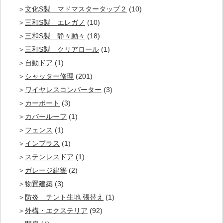
文化S製 マドマスタータップ２
(10)
三和S製 エレガノ
(10)
三和S製 静々動々
(18)
三和S製 クリアロール
(1)
自動ドア
(1)
シャッター修理
(201)
ワイヤレスコンバーター
(3)
カーポート
(3)
カバールーフ
(1)
フェンス
(1)
インプラス
(1)
ステンレスドア
(1)
ガレージ建築
(2)
物置建築
(3)
防炎 テント生地 張替え
(1)
外構・エクステリア
(92)