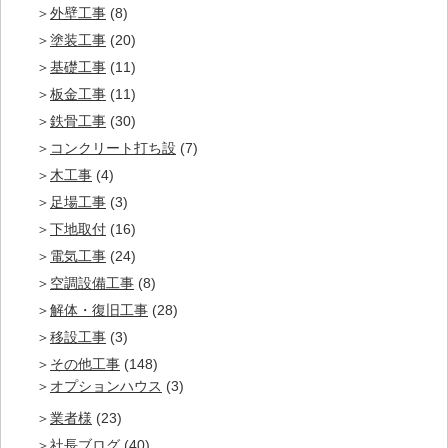
外壁工事
(8)
塗装工事
(20)
基礎工事
(11)
板金工事
(11)
鉄骨工事
(30)
コンクリート打ち設
(7)
木工事
(4)
足場工事
(3)
下地取付
(16)
電気工事
(24)
空調設備工事
(8)
解体・復旧工事
(28)
移設工事
(3)
その他工事
(148)
オプションハウス
(3)
業者様
(23)
社長ブログ
(40)