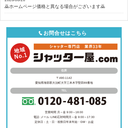
🙇ホームページ価格と異なる場合がございます🙇
お問合せはこちら
住所
〒490-1142
愛知県海部郡大治町大字三本木字堅田89番地
TEL
営業時間 月～金 9:00～18:00
電話･メール･LINE応対時間
月～金 9:00～17:30
定休日：土・日・祝祭日
年末年始・GW・お盆