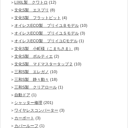
LIXIL製 クワトロ
(12)
文化S製 エスプリ
(8)
文化S製 フラットピット
(4)
オイレスECO製 ブリイユＢモデル
(10)
オイレスECO製 ブリイユＳモデル
(3)
オイレスECO製 ブリイユCモデル
(1)
文化S製 小町様（こまちさま）
(8)
文化S製 ポルティエ
(2)
文化S製 マドマスタータップ２
(10)
三和S製 エレガノ
(10)
三和S製 静々動々
(18)
三和S製 クリアロール
(1)
自動ドア
(1)
シャッター修理
(201)
ワイヤレスコンバーター
(3)
カーポート
(3)
カバールーフ
(1)