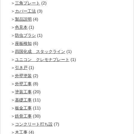
三角プレート
(2)
カバー工法
(3)
製品説明
(4)
色見本
(1)
防虫ブラシ
(1)
座板検知
(6)
四国化成 スタックライン
(1)
ユニコン クレモナプレート
(1)
引き戸
(1)
外壁塗装
(2)
外壁工事
(8)
塗装工事
(20)
基礎工事
(11)
板金工事
(11)
鉄骨工事
(30)
コンクリート打ち設
(7)
木工事
(4)