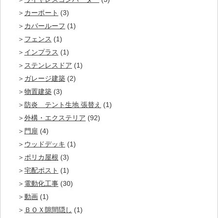
カーポート
(3)
カバールーフ
(1)
フェンス
(1)
インプラス
(1)
ステンレスドア
(1)
ガレージ建築
(2)
物置建築
(3)
防炎 テント生地 張替え
(1)
外構・エクステリア
(92)
門扉
(4)
ウッドデッキ
(1)
ポリカ屋根
(3)
宅配ポスト
(1)
電動化工事
(30)
動画
(1)
ＢＯＸ隙間隠し
(1)