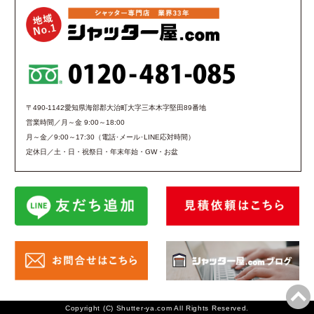
〒490-1142愛知県海部郡大治町大字三本木字堅田89番地
営業時間／月～金 9:00～18:00
月～金／9:00～17:30（電話･メール･LINE応対時間）
定休日／土・日・祝祭日・年末年始・GW・お盆
Copyright (C) Shutter-ya.com All Rights Reserved.