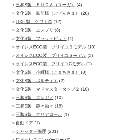
三和S製 ＥＵＧＡ（ユーガ）
(4)
文化S製 御前様（ごぜんさま）
(26)
LIXIL製 クワトロ
(12)
文化S製 エスプリ
(8)
文化S製 フラットピット
(4)
オイレスECO製 ブリイユＢモデル
(10)
オイレスECO製 ブリイユＳモデル
(3)
オイレスECO製 ブリイユCモデル
(1)
文化S製 小町様（こまちさま）
(8)
文化S製 ポルティエ
(2)
文化S製 マドマスタータップ２
(10)
三和S製 エレガノ
(10)
三和S製 静々動々
(18)
三和S製 クリアロール
(1)
自動ドア
(1)
シャッター修理
(201)
ワイヤレスコンバーター
(3)