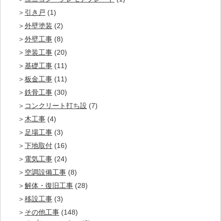
引き戸
(1)
外壁塗装
(2)
外壁工事
(8)
塗装工事
(20)
基礎工事
(11)
板金工事
(11)
鉄骨工事
(30)
コンクリート打ち設
(7)
木工事
(4)
足場工事
(3)
下地取付
(16)
電気工事
(24)
空調設備工事
(8)
解体・復旧工事
(28)
移設工事
(3)
その他工事
(148)