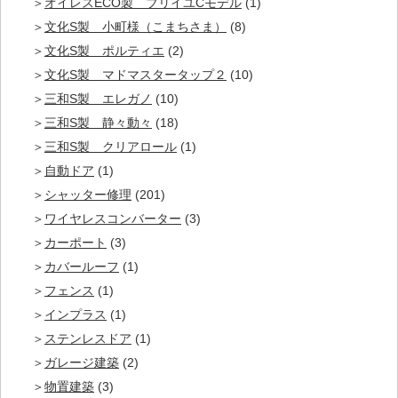
オイレスECO製 ブリイユCモデル
(1)
文化S製 小町様（こまちさま）
(8)
文化S製 ポルティエ
(2)
文化S製 マドマスタータップ２
(10)
三和S製 エレガノ
(10)
三和S製 静々動々
(18)
三和S製 クリアロール
(1)
自動ドア
(1)
シャッター修理
(201)
ワイヤレスコンバーター
(3)
カーポート
(3)
カバールーフ
(1)
フェンス
(1)
インプラス
(1)
ステンレスドア
(1)
ガレージ建築
(2)
物置建築
(3)