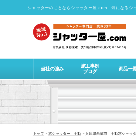
シャッターのことならシャッター屋.com
｜
気になるシ
施工事例
当社の強み
商品一
ブログ
トップ
窓シャッター 手動
兵庫県西脇市 手動窓シャッ