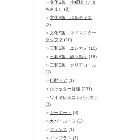
文化S製 小町様（こま
ちさま）
(8)
文化S製 ポルティエ
(2)
文化S製 マドマスター
タップ２
(10)
三和S製 エレガノ
(10)
三和S製 静々動々
(18)
三和S製 クリアロール
(1)
自動ドア
(1)
シャッター修理
(201)
ワイヤレスコンバーター
(3)
カーポート
(3)
カバールーフ
(1)
フェンス
(1)
インプラス
(1)