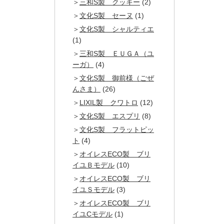
三和S製 クッキー
(2)
文化S製 セーヌ
(1)
文化S製 シャルティエ
(1)
三和S製 ＥＵＧＡ（ユ
ーガ）
(4)
文化S製 御前様（ごぜ
んさま）
(26)
LIXIL製 クワトロ
(12)
文化S製 エスプリ
(8)
文化S製 フラットピッ
ト
(4)
オイレスECO製 ブリ
イユＢモデル
(10)
オイレスECO製 ブリ
イユＳモデル
(3)
オイレスECO製 ブリ
イユCモデル
(1)