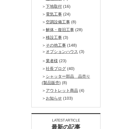
下地取付
(16)
電気工事
(24)
空調設備工事
(8)
解体・復旧工事
(28)
移設工事
(3)
その他工事
(148)
オプションハウス
(3)
業者様
(23)
社長ブログ
(40)
シャッター部品 品売り
(製品販売)
(8)
アウトレット商品
(4)
お知らせ
(103)
LATEST ARTICLE
最新の記事