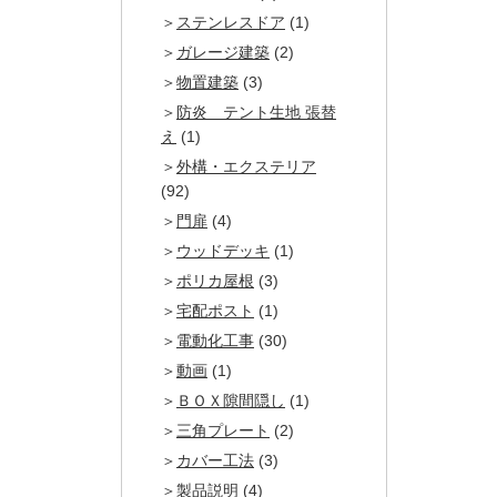
ステンレスドア
(1)
ガレージ建築
(2)
物置建築
(3)
防炎 テント生地 張替
え
(1)
外構・エクステリア
(92)
門扉
(4)
ウッドデッキ
(1)
ポリカ屋根
(3)
宅配ポスト
(1)
電動化工事
(30)
動画
(1)
ＢＯＸ隙間隠し
(1)
三角プレート
(2)
カバー工法
(3)
製品説明
(4)