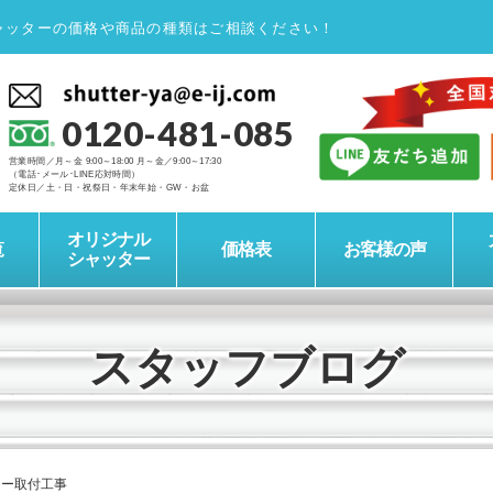
ャッターの価格や商品の種類はご相談ください！
0120-481-085
営業時間／月～金 9:00～18:00 月～金／9:00～17:30
（電話･メール･LINE応対時間）
定休日／土・日・祝祭日・年末年始・GW・お盆
オリジナル
覧
価格表
お客様の声
シャッター
スタッフブログ
ター取付工事