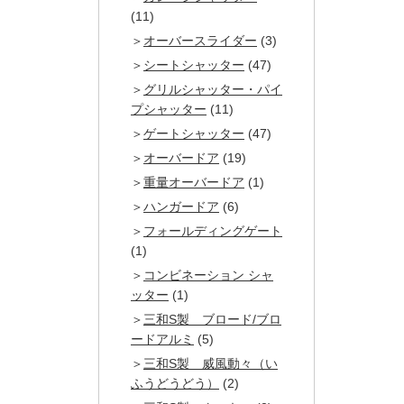
(11)
オーバースライダー
(3)
シートシャッター
(47)
グリルシャッター・パイ
プシャッター
(11)
ゲートシャッター
(47)
オーバードア
(19)
重量オーバードア
(1)
ハンガードア
(6)
フォールディングゲート
(1)
コンビネーション シャ
ッター
(1)
三和S製 ブロード/ブロ
ードアルミ
(5)
三和S製 威風動々（い
ふうどうどう）
(2)