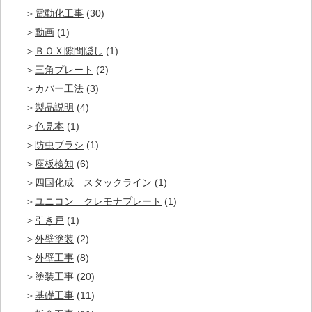
電動化工事
(30)
動画
(1)
ＢＯＸ隙間隠し
(1)
三角プレート
(2)
カバー工法
(3)
製品説明
(4)
色見本
(1)
防虫ブラシ
(1)
座板検知
(6)
四国化成 スタックライン
(1)
ユニコン クレモナプレート
(1)
引き戸
(1)
外壁塗装
(2)
外壁工事
(8)
塗装工事
(20)
基礎工事
(11)