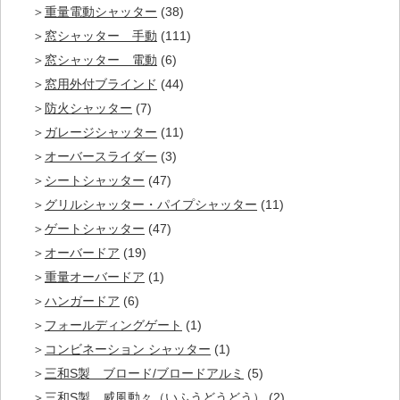
重量電動シャッター
(38)
窓シャッター 手動
(111)
窓シャッター 電動
(6)
窓用外付ブラインド
(44)
防火シャッター
(7)
ガレージシャッター
(11)
オーバースライダー
(3)
シートシャッター
(47)
グリルシャッター・パイプシャッター
(11)
ゲートシャッター
(47)
オーバードア
(19)
重量オーバードア
(1)
ハンガードア
(6)
フォールディングゲート
(1)
コンビネーション シャッター
(1)
三和S製 ブロード/ブロードアルミ
(5)
三和S製 威風動々（いふうどうどう）
(2)