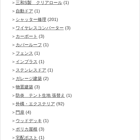
三和S製 クリアロール
(1)
自動ドア
(1)
シャッター修理
(201)
ワイヤレスコンバーター
(3)
カーポート
(3)
カバールーフ
(1)
フェンス
(1)
インプラス
(1)
ステンレスドア
(1)
ガレージ建築
(2)
物置建築
(3)
防炎 テント生地 張替え
(1)
外構・エクステリア
(92)
門扉
(4)
ウッドデッキ
(1)
ポリカ屋根
(3)
宅配ポスト
(1)