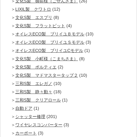
文化S製 御前様（ごぜんさま）
(26)
LIXIL製 クワトロ
(12)
文化S製 エスプリ
(8)
文化S製 フラットピット
(4)
オイレスECO製 ブリイユＢモデル
(10)
オイレスECO製 ブリイユＳモデル
(3)
オイレスECO製 ブリイユCモデル
(1)
文化S製 小町様（こまちさま）
(8)
文化S製 ポルティエ
(2)
文化S製 マドマスタータップ２
(10)
三和S製 エレガノ
(10)
三和S製 静々動々
(18)
三和S製 クリアロール
(1)
自動ドア
(1)
シャッター修理
(201)
ワイヤレスコンバーター
(3)
カーポート
(3)