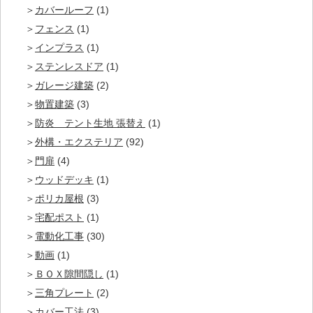
カバールーフ
(1)
フェンス
(1)
インプラス
(1)
ステンレスドア
(1)
ガレージ建築
(2)
物置建築
(3)
防炎 テント生地 張替え
(1)
外構・エクステリア
(92)
門扉
(4)
ウッドデッキ
(1)
ポリカ屋根
(3)
宅配ポスト
(1)
電動化工事
(30)
動画
(1)
ＢＯＸ隙間隠し
(1)
三角プレート
(2)
カバー工法
(3)