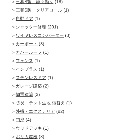
三和S製 静々動々
(18)
三和S製 クリアロール
(1)
自動ドア
(1)
シャッター修理
(201)
ワイヤレスコンバーター
(3)
カーポート
(3)
カバールーフ
(1)
フェンス
(1)
インプラス
(1)
ステンレスドア
(1)
ガレージ建築
(2)
物置建築
(3)
防炎 テント生地 張替え
(1)
外構・エクステリア
(92)
門扉
(4)
ウッドデッキ
(1)
ポリカ屋根
(3)