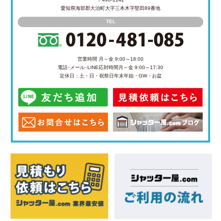
愛知県海部郡大治町大字三本木字堅田89番地
TEL
営業時間 月～金 9:00～18:00
電話･メール･LINE応対時間
月～金 9:00～17:30
定休日：土・日・祝祭日
年末年始・GW・お盆