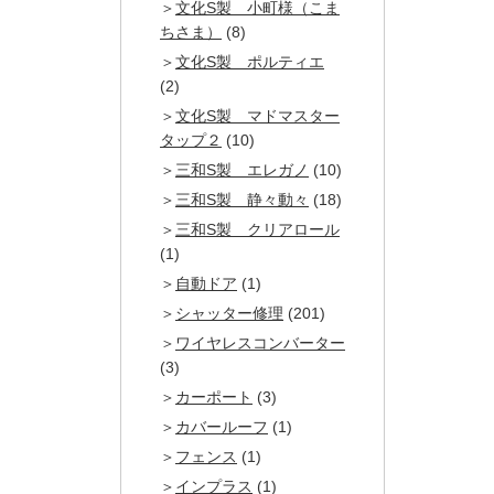
文化S製 小町様（こま
ちさま）
(8)
文化S製 ポルティエ
(2)
文化S製 マドマスター
タップ２
(10)
三和S製 エレガノ
(10)
三和S製 静々動々
(18)
三和S製 クリアロール
(1)
自動ドア
(1)
シャッター修理
(201)
ワイヤレスコンバーター
(3)
カーポート
(3)
カバールーフ
(1)
フェンス
(1)
インプラス
(1)