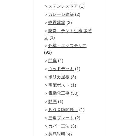
ステンレスドア
(1)
ガレージ建築
(2)
物置建築
(3)
防炎 テント生地 張替
え
(1)
外構・エクステリア
(92)
門扉
(4)
ウッドデッキ
(1)
ポリカ屋根
(3)
宅配ポスト
(1)
電動化工事
(30)
動画
(1)
ＢＯＸ隙間隠し
(1)
三角プレート
(2)
カバー工法
(3)
製品説明
(4)