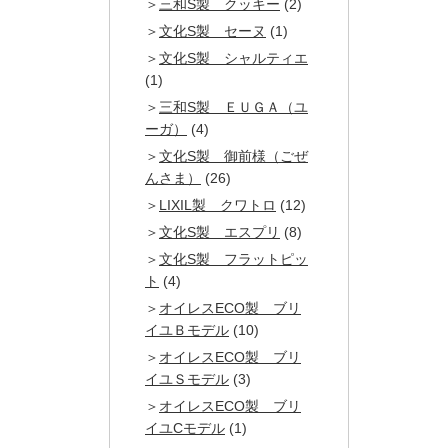
三和S製 クッキー
(2)
文化S製 セーヌ
(1)
文化S製 シャルティエ
(1)
三和S製 ＥＵＧＡ（ユ
ーガ）
(4)
文化S製 御前様（ごぜ
んさま）
(26)
LIXIL製 クワトロ
(12)
文化S製 エスプリ
(8)
文化S製 フラットピッ
ト
(4)
オイレスECO製 ブリ
イユＢモデル
(10)
オイレスECO製 ブリ
イユＳモデル
(3)
オイレスECO製 ブリ
イユCモデル
(1)