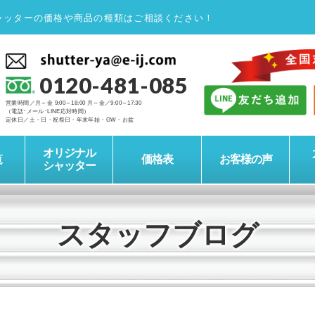
ャッターの価格や商品の種類はご相談ください！
0120-481-085
営業時間／月～金 9:00～18:00 月～金／9:00～17:30
（電話･メール･LINE応対時間）
定休日／土・日・祝祭日・年末年始・GW・お盆
オリジナル
覧
価格表
お客様の声
シャッター
スタッフブログ