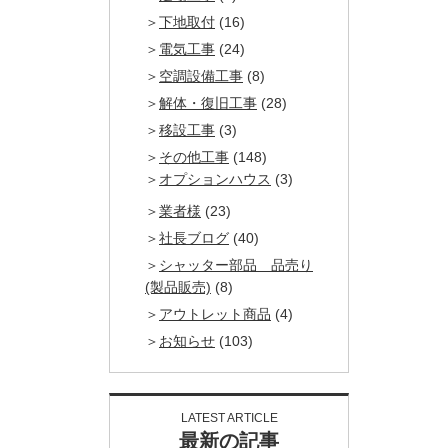
下地取付
(16)
電気工事
(24)
空調設備工事
(8)
解体・復旧工事
(28)
移設工事
(3)
その他工事
(148)
オプションハウス
(3)
業者様
(23)
社長ブログ
(40)
シャッター部品 品売り
(製品販売)
(8)
アウトレット商品
(4)
お知らせ
(103)
LATEST ARTICLE
最新の記事