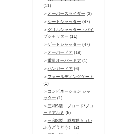
(11)
オーバースライダー
(3)
シートシャッター
(47)
グリルシャッター・パイ
プシャッター
(11)
ゲートシャッター
(47)
オーバードア
(19)
重量オーバードア
(1)
ハンガードア
(6)
フォールディングゲート
(1)
コンビネーション シャ
ッター
(1)
三和S製 ブロード/ブロ
ードアルミ
(5)
三和S製 威風動々（い
ふうどうどう）
(2)