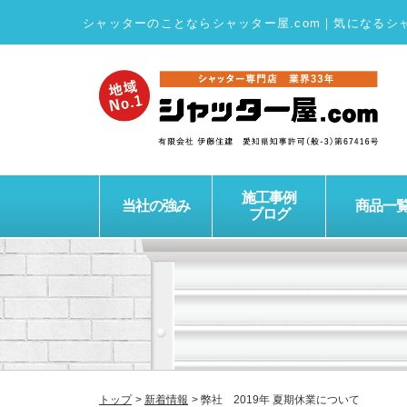
シャッターのことならシャッター屋.com
｜
気になるシ
施工事例
当社の強み
商品一
ブログ
トップ
新着情報
弊社 2019年 夏期休業について