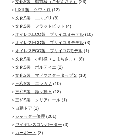
文化S製 御前様（ごぜんさま）
(26)
LIXIL製 クワトロ
(12)
文化S製 エスプリ
(8)
文化S製 フラットピット
(4)
オイレスECO製 ブリイユＢモデル
(10)
オイレスECO製 ブリイユＳモデル
(3)
オイレスECO製 ブリイユCモデル
(1)
文化S製 小町様（こまちさま）
(8)
文化S製 ポルティエ
(2)
文化S製 マドマスタータップ２
(10)
三和S製 エレガノ
(10)
三和S製 静々動々
(18)
三和S製 クリアロール
(1)
自動ドア
(1)
シャッター修理
(201)
ワイヤレスコンバーター
(3)
カーポート
(3)