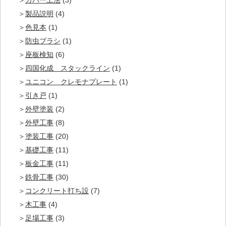
カバー工法
(3)
製品説明
(4)
色見本
(1)
防虫ブラシ
(1)
座板検知
(6)
四国化成 スタックライン
(1)
ユニコン クレモナプレート
(1)
引き戸
(1)
外壁塗装
(2)
外壁工事
(8)
塗装工事
(20)
基礎工事
(11)
板金工事
(11)
鉄骨工事
(30)
コンクリート打ち設
(7)
木工事
(4)
足場工事
(3)