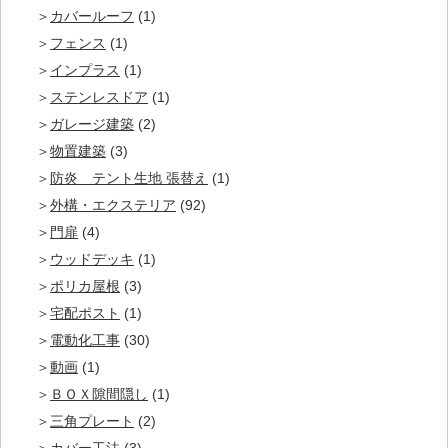
カバールーフ
(1)
フェンス
(1)
インプラス
(1)
ステンレスドア
(1)
ガレージ建築
(2)
物置建築
(3)
防炎 テント生地 張替え
(1)
外構・エクステリア
(92)
門扉
(4)
ウッドデッキ
(1)
ポリカ屋根
(3)
宅配ポスト
(1)
電動化工事
(30)
動画
(1)
ＢＯＸ隙間隠し
(1)
三角プレート
(2)