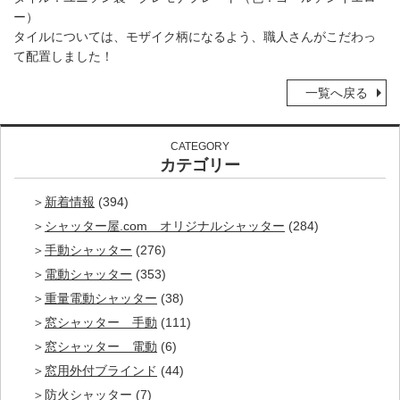
ー）
タイルについては、モザイク柄になるよう、職人さんがこだわっ
て配置しました！
一覧へ戻る
CATEGORY
カテゴリー
新着情報
(394)
シャッター屋.com オリジナルシャッター
(284)
手動シャッター
(276)
電動シャッター
(353)
重量電動シャッター
(38)
窓シャッター 手動
(111)
窓シャッター 電動
(6)
窓用外付ブラインド
(44)
防火シャッター
(7)