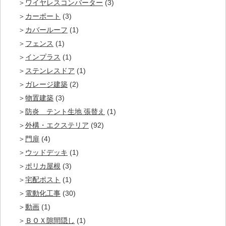
ワイヤレスコンバーター
(3)
カーポート
(3)
カバールーフ
(1)
フェンス
(1)
インプラス
(1)
ステンレスドア
(1)
ガレージ建築
(2)
物置建築
(3)
防炎 テント生地 張替え
(1)
外構・エクステリア
(92)
門扉
(4)
ウッドデッキ
(1)
ポリカ屋根
(3)
宅配ポスト
(1)
電動化工事
(30)
動画
(1)
ＢＯＸ隙間隠し
(1)