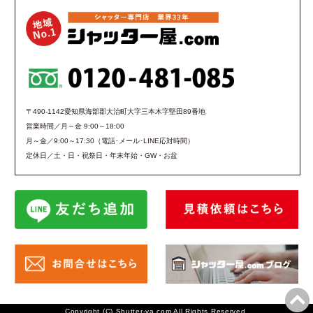
〒490-1142愛知県海部郡大治町大字三本木字堅田89番地
営業時間／月～金 9:00～18:00
月～金／9:00～17:30（電話･メール･LINE応対時間）
定休日／土・日・祝祭日・年末年始・GW・お盆
Copyright (C) Shutter-ya.com All Rights Reserved.