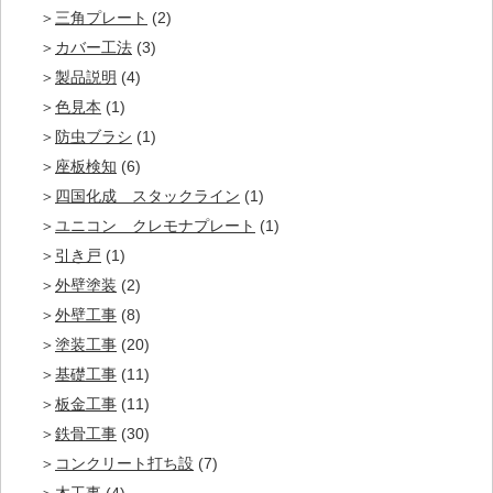
三角プレート
(2)
カバー工法
(3)
製品説明
(4)
色見本
(1)
防虫ブラシ
(1)
座板検知
(6)
四国化成 スタックライン
(1)
ユニコン クレモナプレート
(1)
引き戸
(1)
外壁塗装
(2)
外壁工事
(8)
塗装工事
(20)
基礎工事
(11)
板金工事
(11)
鉄骨工事
(30)
コンクリート打ち設
(7)
木工事
(4)