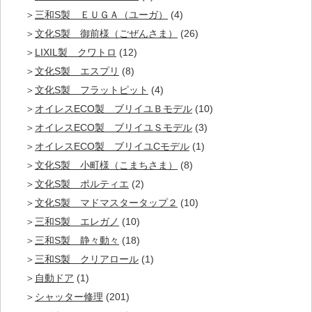
三和S製 ＥＵＧＡ（ユーガ）
(4)
文化S製 御前様（ごぜんさま）
(26)
LIXIL製 クワトロ
(12)
文化S製 エスプリ
(8)
文化S製 フラットピット
(4)
オイレスECO製 ブリイユＢモデル
(10)
オイレスECO製 ブリイユＳモデル
(3)
オイレスECO製 ブリイユCモデル
(1)
文化S製 小町様（こまちさま）
(8)
文化S製 ポルティエ
(2)
文化S製 マドマスタータップ２
(10)
三和S製 エレガノ
(10)
三和S製 静々動々
(18)
三和S製 クリアロール
(1)
自動ドア
(1)
シャッター修理
(201)