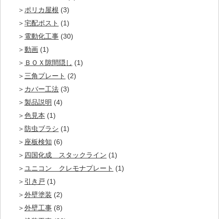
ポリカ屋根
(3)
宅配ポスト
(1)
電動化工事
(30)
動画
(1)
ＢＯＸ隙間隠し
(1)
三角プレート
(2)
カバー工法
(3)
製品説明
(4)
色見本
(1)
防虫ブラシ
(1)
座板検知
(6)
四国化成 スタックライン
(1)
ユニコン クレモナプレート
(1)
引き戸
(1)
外壁塗装
(2)
外壁工事
(8)