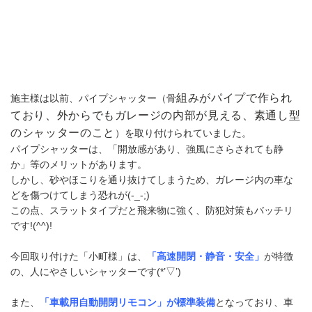
組みがパイプで作られ
施主様は以前、パイプシャッター（骨
ており、外からでもガレージの内部が見える、素通し型
のシャッターのこと
）を取り付けられていました。
パイプシャッターは、「開放感があり、強風にさらされても静
か」等のメリットがあります。
しかし、砂やほこりを通り抜けてしまうため、ガレージ内の車な
どを傷つけてしまう恐れが(-_-;)
この点、スラットタイプだと飛来物に強く、防犯対策もバッチリ
です!(^^)!
今回取り付けた「小町様」は、
「高速開閉・静音・安全」
が特徴
の、人にやさしいシャッターです(*’▽’)
また、
「車載用自動開閉リモコン」が標準装備
となっており、車