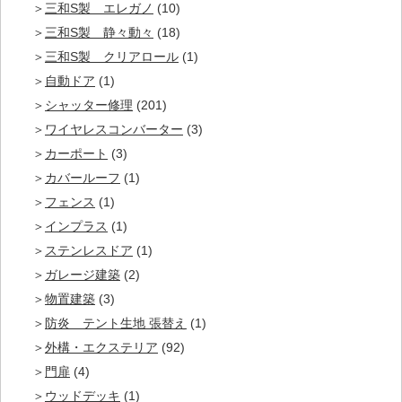
三和S製 エレガノ
(10)
三和S製 静々動々
(18)
三和S製 クリアロール
(1)
自動ドア
(1)
シャッター修理
(201)
ワイヤレスコンバーター
(3)
カーポート
(3)
カバールーフ
(1)
フェンス
(1)
インプラス
(1)
ステンレスドア
(1)
ガレージ建築
(2)
物置建築
(3)
防炎 テント生地 張替え
(1)
外構・エクステリア
(92)
門扉
(4)
ウッドデッキ
(1)