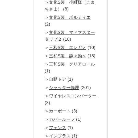
文化S製 小町様（こま
ちさま）
(8)
文化S製 ポルティエ
(2)
文化S製 マドマスター
タップ２
(10)
三和S製 エレガノ
(10)
三和S製 静々動々
(18)
三和S製 クリアロール
(1)
自動ドア
(1)
シャッター修理
(201)
ワイヤレスコンバーター
(3)
カーポート
(3)
カバールーフ
(1)
フェンス
(1)
インプラス
(1)