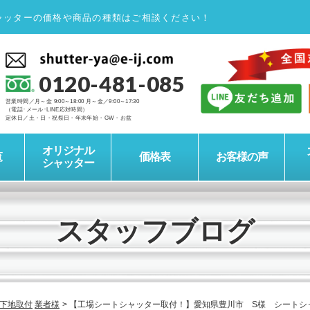
ャッターの価格や商品の種類はご相談ください！
0120-481-085
営業時間／月～金 9:00～18:00 月～金／9:00～17:30
（電話･メール･LINE応対時間）
定休日／土・日・祝祭日・年末年始・GW・お盆
オリジナル
覧
価格表
お客様の声
シャッター
スタッフブログ
下地取付
業者様
【工場シートシャッター取付！】愛知県豊川市 S様 シートシ