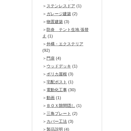
ステンレスドア
(1)
ガレージ建築
(2)
物置建築
(3)
防炎 テント生地 張替
え
(1)
外構・エクステリア
(92)
門扉
(4)
ウッドデッキ
(1)
ポリカ屋根
(3)
宅配ポスト
(1)
電動化工事
(30)
動画
(1)
ＢＯＸ隙間隠し
(1)
三角プレート
(2)
カバー工法
(3)
製品説明
(4)