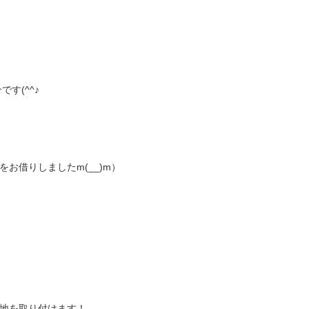
す(^^♪
お借りしましたm(__)m）
地を取り付けます！