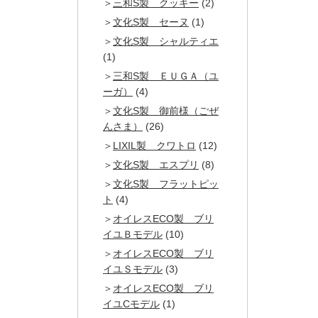
三和S製 クッキー
(2)
文化S製 セーヌ
(1)
文化S製 シャルティエ
(1)
三和S製 ＥＵＧＡ（ユ
ーガ）
(4)
文化S製 御前様（ごぜ
んさま）
(26)
LIXIL製 クワトロ
(12)
文化S製 エスプリ
(8)
文化S製 フラットピッ
ト
(4)
オイレスECO製 ブリ
イユＢモデル
(10)
オイレスECO製 ブリ
イユＳモデル
(3)
オイレスECO製 ブリ
イユCモデル
(1)