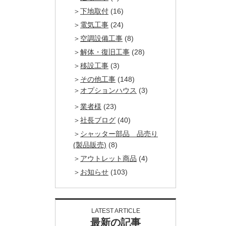
下地取付
(16)
電気工事
(24)
空調設備工事
(8)
解体・復旧工事
(28)
移設工事
(3)
その他工事
(148)
オプションハウス
(3)
業者様
(23)
社長ブログ
(40)
シャッター部品 品売り
(製品販売)
(8)
アウトレット商品
(4)
お知らせ
(103)
LATEST ARTICLE
最新の記事