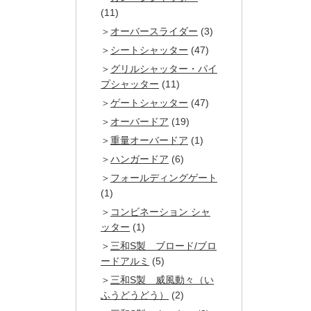
(11)
オーバースライダー
(3)
シートシャッター
(47)
グリルシャッター・パイ
プシャッター
(11)
ゲートシャッター
(47)
オーバードア
(19)
重量オーバードア
(1)
ハンガードア
(6)
フォールディングゲート
(1)
コンビネーション シャ
ッター
(1)
三和S製 ブロード/ブロ
ードアルミ
(5)
三和S製 威風動々（い
ふうどうどう）
(2)