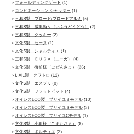
フォールディングゲート
(1)
コンビネーション シャッター
(1)
三和S製 ブロード/ブロードアルミ
(5)
三和S製 威風動々（いふうどうどう）
(2)
三和S製 クッキー
(2)
文化S製 セーヌ
(1)
文化S製 シャルティエ
(1)
三和S製 ＥＵＧＡ（ユーガ）
(4)
文化S製 御前様（ごぜんさま）
(26)
LIXIL製 クワトロ
(12)
文化S製 エスプリ
(8)
文化S製 フラットピット
(4)
オイレスECO製 ブリイユＢモデル
(10)
オイレスECO製 ブリイユＳモデル
(3)
オイレスECO製 ブリイユCモデル
(1)
文化S製 小町様（こまちさま）
(8)
文化S製 ポルティエ
(2)