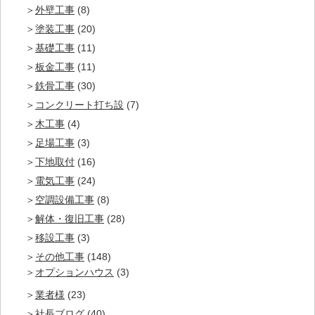
外壁工事
(8)
塗装工事
(20)
基礎工事
(11)
板金工事
(11)
鉄骨工事
(30)
コンクリート打ち設
(7)
木工事
(4)
足場工事
(3)
下地取付
(16)
電気工事
(24)
空調設備工事
(8)
解体・復旧工事
(28)
移設工事
(3)
その他工事
(148)
オプションハウス
(3)
業者様
(23)
社長ブログ
(40)