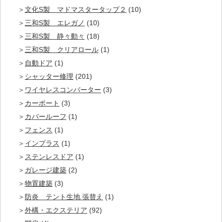
文化S製 マドマスタータップ２
(10)
三和S製 エレガノ
(10)
三和S製 静々動々
(18)
三和S製 クリアロール
(1)
自動ドア
(1)
シャッター修理
(201)
ワイヤレスコンバーター
(3)
カーポート
(3)
カバールーフ
(1)
フェンス
(1)
インプラス
(1)
ステンレスドア
(1)
ガレージ建築
(2)
物置建築
(3)
防炎 テント生地 張替え
(1)
外構・エクステリア
(92)