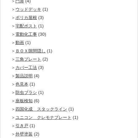
門扉
(4)
ウッドデッキ
(1)
ポリカ屋根
(3)
宅配ポスト
(1)
電動化工事
(30)
動画
(1)
ＢＯＸ隙間隠し
(1)
三角プレート
(2)
カバー工法
(3)
製品説明
(4)
色見本
(1)
防虫ブラシ
(1)
座板検知
(6)
四国化成 スタックライン
(1)
ユニコン クレモナプレート
(1)
引き戸
(1)
外壁塗装
(2)