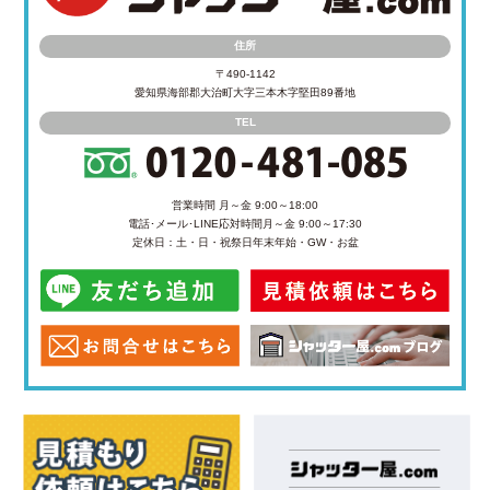
住所
〒490-1142
愛知県海部郡大治町大字三本木字堅田89番地
TEL
営業時間 月～金 9:00～18:00
電話･メール･LINE応対時間
月～金 9:00～17:30
定休日：土・日・祝祭日
年末年始・GW・お盆