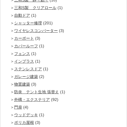
三和S製 静々動々
(18)
三和S製 クリアロール
(1)
自動ドア
(1)
シャッター修理
(201)
ワイヤレスコンバーター
(3)
カーポート
(3)
カバールーフ
(1)
フェンス
(1)
インプラス
(1)
ステンレスドア
(1)
ガレージ建築
(2)
物置建築
(3)
防炎 テント生地 張替え
(1)
外構・エクステリア
(92)
門扉
(4)
ウッドデッキ
(1)
ポリカ屋根
(3)