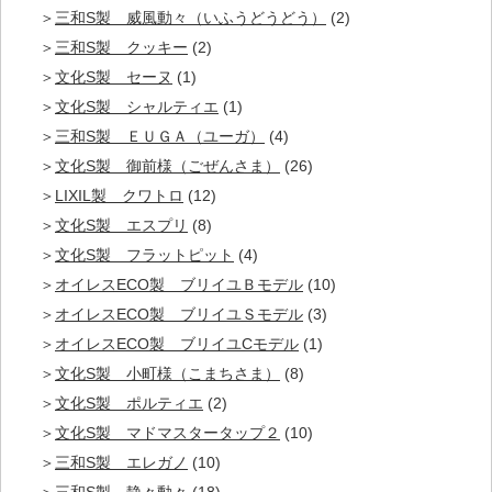
三和S製 威風動々（いふうどうどう）
(2)
三和S製 クッキー
(2)
文化S製 セーヌ
(1)
文化S製 シャルティエ
(1)
三和S製 ＥＵＧＡ（ユーガ）
(4)
文化S製 御前様（ごぜんさま）
(26)
LIXIL製 クワトロ
(12)
文化S製 エスプリ
(8)
文化S製 フラットピット
(4)
オイレスECO製 ブリイユＢモデル
(10)
オイレスECO製 ブリイユＳモデル
(3)
オイレスECO製 ブリイユCモデル
(1)
文化S製 小町様（こまちさま）
(8)
文化S製 ポルティエ
(2)
文化S製 マドマスタータップ２
(10)
三和S製 エレガノ
(10)