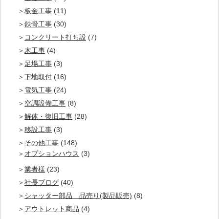
板金工事
(11)
鉄骨工事
(30)
コンクリート打ち設
(7)
木工事
(4)
足場工事
(3)
下地取付
(16)
電気工事
(24)
空調設備工事
(8)
解体・復旧工事
(28)
移設工事
(3)
その他工事
(148)
オプションハウス
(3)
業者様
(23)
社長ブログ
(40)
シャッター部品 品売り(製品販売)
(8)
アウトレット商品
(4)