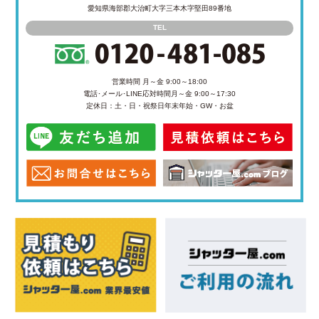
愛知県海部郡大治町大字三本木字堅田89番地
TEL
営業時間 月～金 9:00～18:00
電話･メール･LINE応対時間
月～金 9:00～17:30
定休日：土・日・祝祭日
年末年始・GW・お盆