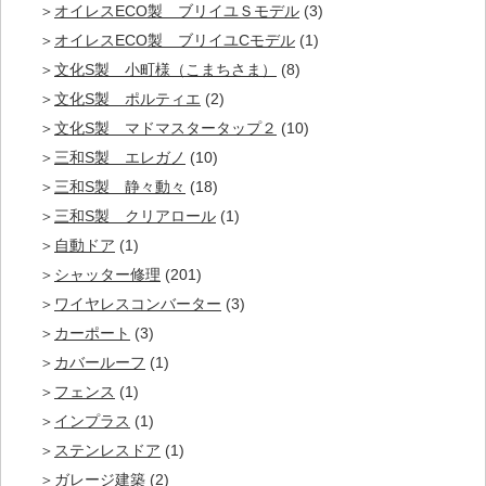
オイレスECO製 ブリイユＳモデル
(3)
オイレスECO製 ブリイユCモデル
(1)
文化S製 小町様（こまちさま）
(8)
文化S製 ポルティエ
(2)
文化S製 マドマスタータップ２
(10)
三和S製 エレガノ
(10)
三和S製 静々動々
(18)
三和S製 クリアロール
(1)
自動ドア
(1)
シャッター修理
(201)
ワイヤレスコンバーター
(3)
カーポート
(3)
カバールーフ
(1)
フェンス
(1)
インプラス
(1)
ステンレスドア
(1)
ガレージ建築
(2)