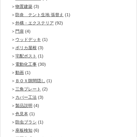
物置建築
(3)
防炎 テント生地 張替え
(1)
外構・エクステリア
(92)
門扉
(4)
ウッドデッキ
(1)
ポリカ屋根
(3)
宅配ポスト
(1)
電動化工事
(30)
動画
(1)
ＢＯＸ隙間隠し
(1)
三角プレート
(2)
カバー工法
(3)
製品説明
(4)
色見本
(1)
防虫ブラシ
(1)
座板検知
(6)