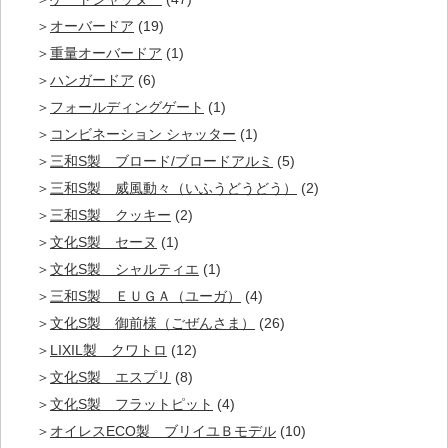
オーバードア
(19)
重量オーバードア
(1)
ハンガードア
(6)
フォールディングゲート
(1)
コンビネーション シャッター
(1)
三和S製 ブロード/ブロードアルミ
(5)
三和S製 威風動々（いふうどうどう）
(2)
三和S製 クッキー
(2)
文化S製 セーヌ
(1)
文化S製 シャルティエ
(1)
三和S製 ＥＵＧＡ（ユーガ）
(4)
文化S製 御前様（ごぜんさま）
(26)
LIXIL製 クワトロ
(12)
文化S製 エスプリ
(8)
文化S製 フラットピット
(4)
オイレスECO製 ブリイユＢモデル
(10)