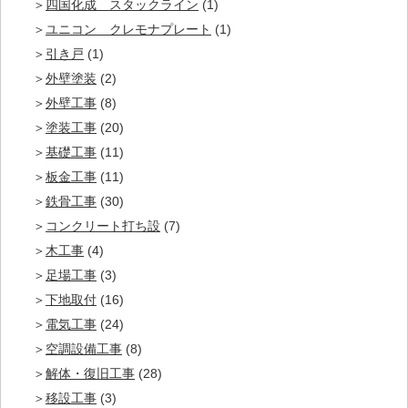
四国化成 スタックライン
(1)
ユニコン クレモナプレート
(1)
引き戸
(1)
外壁塗装
(2)
外壁工事
(8)
塗装工事
(20)
基礎工事
(11)
板金工事
(11)
鉄骨工事
(30)
コンクリート打ち設
(7)
木工事
(4)
足場工事
(3)
下地取付
(16)
電気工事
(24)
空調設備工事
(8)
解体・復旧工事
(28)
移設工事
(3)