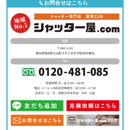
お問合せはこちら
住所
〒490-1142
愛知県海部郡大治町大字三本木字堅田89番地
TEL
営業時間 月～金 9:00～18:00
電話･メール･LINE応対時間
月～金 9:00～17:30
定休日：土・日・祝祭日
年末年始・GW・お盆