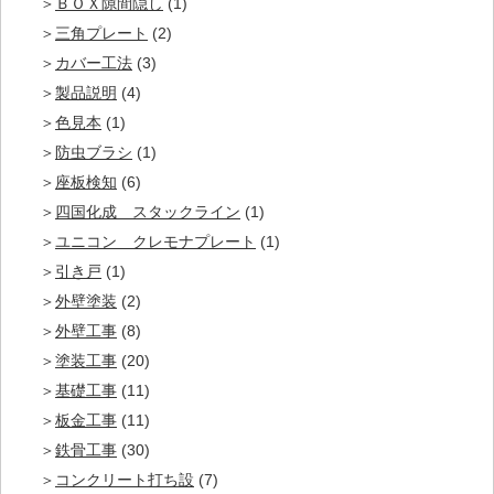
ＢＯＸ隙間隠し
(1)
三角プレート
(2)
カバー工法
(3)
製品説明
(4)
色見本
(1)
防虫ブラシ
(1)
座板検知
(6)
四国化成 スタックライン
(1)
ユニコン クレモナプレート
(1)
引き戸
(1)
外壁塗装
(2)
外壁工事
(8)
塗装工事
(20)
基礎工事
(11)
板金工事
(11)
鉄骨工事
(30)
コンクリート打ち設
(7)