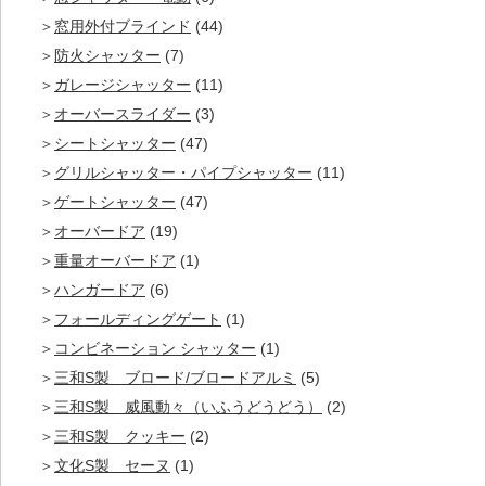
窓用外付ブラインド
(44)
防火シャッター
(7)
ガレージシャッター
(11)
オーバースライダー
(3)
シートシャッター
(47)
グリルシャッター・パイプシャッター
(11)
ゲートシャッター
(47)
オーバードア
(19)
重量オーバードア
(1)
ハンガードア
(6)
フォールディングゲート
(1)
コンビネーション シャッター
(1)
三和S製 ブロード/ブロードアルミ
(5)
三和S製 威風動々（いふうどうどう）
(2)
三和S製 クッキー
(2)
文化S製 セーヌ
(1)