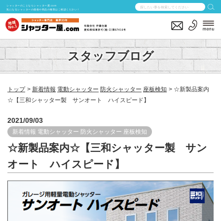
シャッターのことならシャッター屋.com
気になるシャッターの価格や商品の種類はご相談ください！
スタッフブログ
トップ
新着情報
電動シャッター
防火シャッター
座板検知
☆新製品案内
☆【三和シャッター製 サンオート ハイスピード】
2021/09/03
新着情報
電動シャッター
防火シャッター
座板検知
☆新製品案内☆【三和シャッター製 サン
オート ハイスピード】