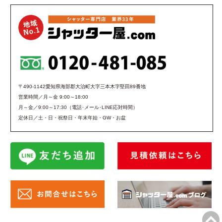
〒490-1142愛知県海部郡大治町大字三本木字堅田89番地
営業時間／月～金 9:00～18:00
月～金／9:00～17:30（電話･メール･LINE応対時間）
定休日／土・日・祝祭日・年末年始・GW・お盆