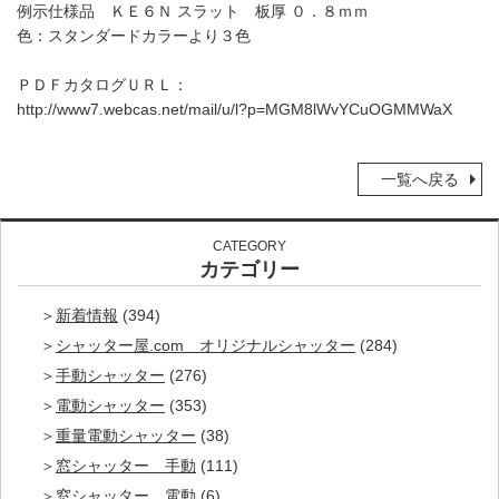
例示仕様品 ＫＥ６Ｎ スラット 板厚 ０．８ｍｍ
色：スタンダードカラーより３色
ＰＤＦカタログＵＲＬ：
http://www7.webcas.net/mail/u/l?p=MGM8lWvYCuOGMMWaX
一覧へ戻る
CATEGORY
カテゴリー
新着情報
(394)
シャッター屋.com オリジナルシャッター
(284)
手動シャッター
(276)
電動シャッター
(353)
重量電動シャッター
(38)
窓シャッター 手動
(111)
窓シャッター 電動
(6)