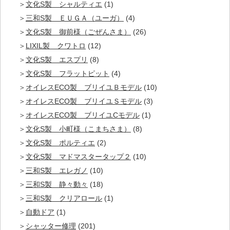
文化S製 シャルティエ
(1)
三和S製 ＥＵＧＡ（ユーガ）
(4)
文化S製 御前様（ごぜんさま）
(26)
LIXIL製 クワトロ
(12)
文化S製 エスプリ
(8)
文化S製 フラットピット
(4)
オイレスECO製 ブリイユＢモデル
(10)
オイレスECO製 ブリイユＳモデル
(3)
オイレスECO製 ブリイユCモデル
(1)
文化S製 小町様（こまちさま）
(8)
文化S製 ポルティエ
(2)
文化S製 マドマスタータップ２
(10)
三和S製 エレガノ
(10)
三和S製 静々動々
(18)
三和S製 クリアロール
(1)
自動ドア
(1)
シャッター修理
(201)