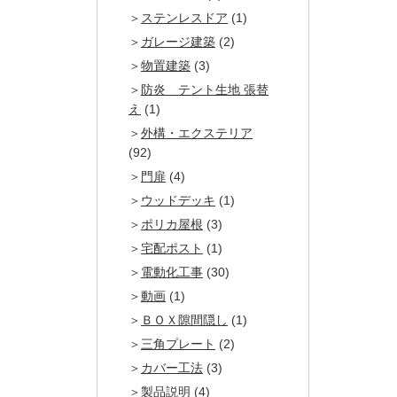
ステンレスドア
(1)
ガレージ建築
(2)
物置建築
(3)
防炎 テント生地 張替
え
(1)
外構・エクステリア
(92)
門扉
(4)
ウッドデッキ
(1)
ポリカ屋根
(3)
宅配ポスト
(1)
電動化工事
(30)
動画
(1)
ＢＯＸ隙間隠し
(1)
三角プレート
(2)
カバー工法
(3)
製品説明
(4)