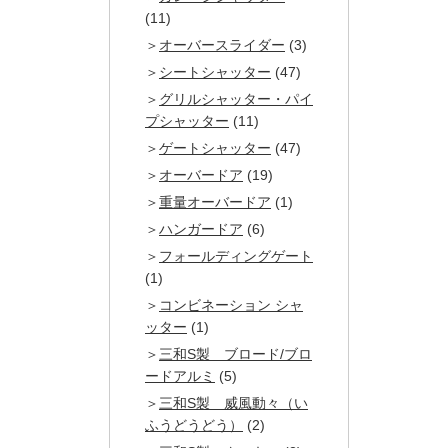
(11)
オーバースライダー
(3)
シートシャッター
(47)
グリルシャッター・パイ
プシャッター
(11)
ゲートシャッター
(47)
オーバードア
(19)
重量オーバードア
(1)
ハンガードア
(6)
フォールディングゲート
(1)
コンビネーション シャ
ッター
(1)
三和S製 ブロード/ブロ
ードアルミ
(5)
三和S製 威風動々（い
ふうどうどう）
(2)