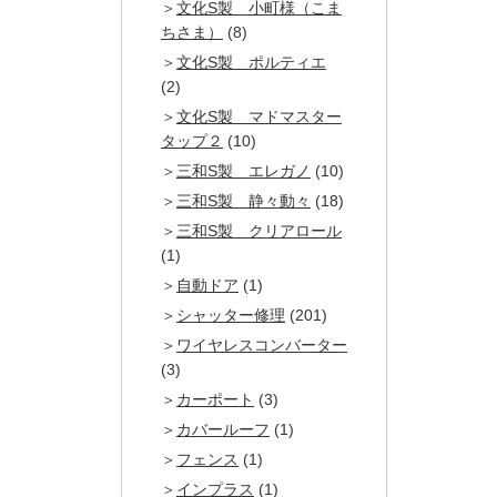
文化S製 小町様（こま
ちさま）
(8)
文化S製 ポルティエ
(2)
文化S製 マドマスター
タップ２
(10)
三和S製 エレガノ
(10)
三和S製 静々動々
(18)
三和S製 クリアロール
(1)
自動ドア
(1)
シャッター修理
(201)
ワイヤレスコンバーター
(3)
カーポート
(3)
カバールーフ
(1)
フェンス
(1)
インプラス
(1)