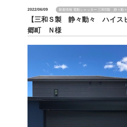
2022/06/09
新着情報
電動シャッター
三和S製 静々動
【三和Ｓ製 静々動々 ハイス
郷町 Ｎ様