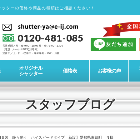
ャッターの価格や商品の種類はご相談ください！
0120-481-085
営業時間／月～金 9:00～18:00 月～金／9:00～17:30
（電話･メール･LINE応対時間）
定休日／土・日・祝祭日・年末年始・GW・お盆
オリジナル
覧
価格表
お客様の声
シャッター
スタッフブログ
和Ｓ製 静々動々 ハイスピードタイプ 新設】愛知県東郷町 Ｎ様