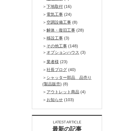
下地取付
(16)
電気工事
(24)
空調設備工事
(8)
解体・復旧工事
(28)
移設工事
(3)
その他工事
(148)
オプションハウス
(3)
業者様
(23)
社長ブログ
(40)
シャッター部品 品売り
(製品販売)
(8)
アウトレット商品
(4)
お知らせ
(103)
LATEST ARTICLE
最新の記事