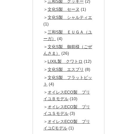
三和S製 クッキー
(2)
文化S製 セーヌ
(1)
文化S製 シャルティエ
(1)
三和S製 ＥＵＧＡ（ユ
ーガ）
(4)
文化S製 御前様（ごぜ
んさま）
(26)
LIXIL製 クワトロ
(12)
文化S製 エスプリ
(8)
文化S製 フラットピッ
ト
(4)
オイレスECO製 ブリ
イユＢモデル
(10)
オイレスECO製 ブリ
イユＳモデル
(3)
オイレスECO製 ブリ
イユCモデル
(1)