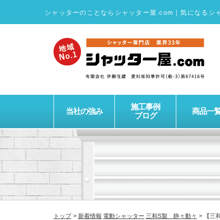
シャッターのことならシャッター屋.com
｜
気になるシ
施工事例
当社の強み
商品一
ブログ
トップ
新着情報
電動シャッター
三和S製 静々動々
【三