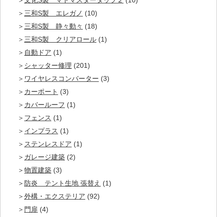
三和S製 エレガノ
(10)
三和S製 静々動々
(18)
三和S製 クリアロール
(1)
自動ドア
(1)
シャッター修理
(201)
ワイヤレスコンバーター
(3)
カーポート
(3)
カバールーフ
(1)
フェンス
(1)
インプラス
(1)
ステンレスドア
(1)
ガレージ建築
(2)
物置建築
(3)
防炎 テント生地 張替え
(1)
外構・エクステリア
(92)
門扉
(4)