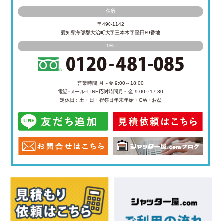
住所
〒490-1142
愛知県海部郡大治町大字三本木字堅田89番地
TEL
営業時間 月～金 9:00～18:00
電話･メール･LINE応対時間
月～金 9:00～17:30
定休日：土・日・祝祭日
年末年始・GW・お盆