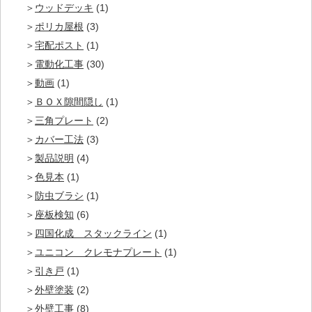
ウッドデッキ
(1)
ポリカ屋根
(3)
宅配ポスト
(1)
電動化工事
(30)
動画
(1)
ＢＯＸ隙間隠し
(1)
三角プレート
(2)
カバー工法
(3)
製品説明
(4)
色見本
(1)
防虫ブラシ
(1)
座板検知
(6)
四国化成 スタックライン
(1)
ユニコン クレモナプレート
(1)
引き戸
(1)
外壁塗装
(2)
外壁工事
(8)