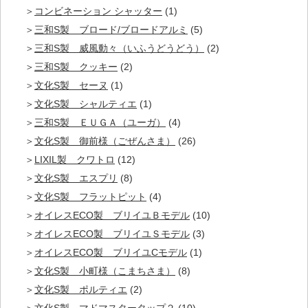
コンビネーション シャッター
(1)
三和S製 ブロード/ブロードアルミ
(5)
三和S製 威風動々（いふうどうどう）
(2)
三和S製 クッキー
(2)
文化S製 セーヌ
(1)
文化S製 シャルティエ
(1)
三和S製 ＥＵＧＡ（ユーガ）
(4)
文化S製 御前様（ごぜんさま）
(26)
LIXIL製 クワトロ
(12)
文化S製 エスプリ
(8)
文化S製 フラットピット
(4)
オイレスECO製 ブリイユＢモデル
(10)
オイレスECO製 ブリイユＳモデル
(3)
オイレスECO製 ブリイユCモデル
(1)
文化S製 小町様（こまちさま）
(8)
文化S製 ポルティエ
(2)
文化S製 マドマスタータップ２
(10)