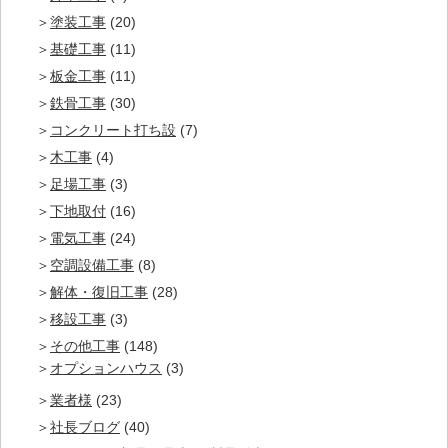
塗装工事
(20)
基礎工事
(11)
板金工事
(11)
鉄骨工事
(30)
コンクリート打ち設
(7)
木工事
(4)
足場工事
(3)
下地取付
(16)
電気工事
(24)
空調設備工事
(8)
解体・復旧工事
(28)
移設工事
(3)
その他工事
(148)
オプションハウス
(3)
業者様
(23)
社長ブログ
(40)