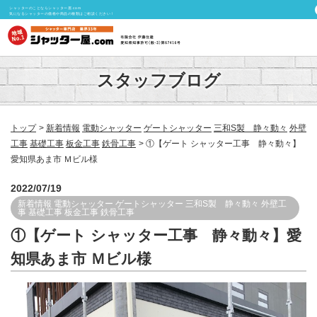
シャッターのことならシャッター屋.com
気になるシャッターの価格や商品の種類はご相談ください！
スタッフブログ
トップ
新着情報
電動シャッター
ゲートシャッター
三和S製 静々動々
外壁
工事
基礎工事
板金工事
鉄骨工事
①【ゲート シャッター工事 静々動々】
愛知県あま市 Ｍビル様
2022/07/19
新着情報
電動シャッター
ゲートシャッター
三和S製 静々動々
外壁工
事
基礎工事
板金工事
鉄骨工事
①【ゲート シャッター工事 静々動々】愛
知県あま市 Ｍビル様