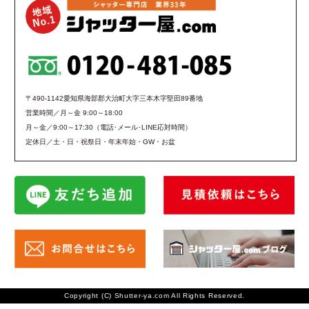
〒490-1142愛知県海部郡大治町大字三本木字堅田89番地
営業時間／月～金 9:00～18:00
月～金／9:00～17:30（電話･メール･LINE応対時間）
定休日／土・日・祝祭日・年末年始・GW・お盆
Copyright (C) Shutter-ya.com All Rights Reserved.