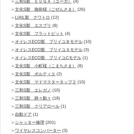
三和S製 ＥＵＧＡ（ユーガ）
(4)
文化S製 御前様（ごぜんさま）
(26)
LIXIL製 クワトロ
(12)
文化S製 エスプリ
(8)
文化S製 フラットピット
(4)
オイレスECO製 ブリイユＢモデル
(10)
オイレスECO製 ブリイユＳモデル
(3)
オイレスECO製 ブリイユCモデル
(1)
文化S製 小町様（こまちさま）
(8)
文化S製 ポルティエ
(2)
文化S製 マドマスタータップ２
(10)
三和S製 エレガノ
(10)
三和S製 静々動々
(18)
三和S製 クリアロール
(1)
自動ドア
(1)
シャッター修理
(201)
ワイヤレスコンバーター
(3)