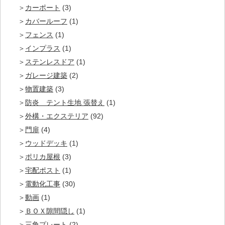
カーポート
(3)
カバールーフ
(1)
フェンス
(1)
インプラス
(1)
ステンレスドア
(1)
ガレージ建築
(2)
物置建築
(3)
防炎 テント生地 張替え
(1)
外構・エクステリア
(92)
門扉
(4)
ウッドデッキ
(1)
ポリカ屋根
(3)
宅配ポスト
(1)
電動化工事
(30)
動画
(1)
ＢＯＸ隙間隠し
(1)
三角プレート
(2)