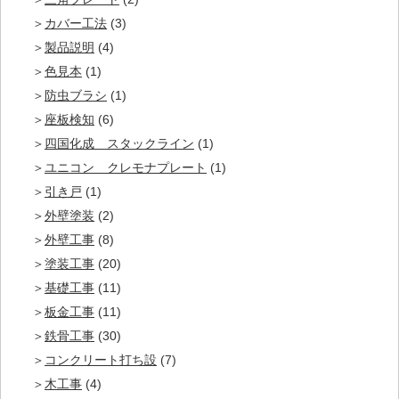
カバー工法
(3)
製品説明
(4)
色見本
(1)
防虫ブラシ
(1)
座板検知
(6)
四国化成 スタックライン
(1)
ユニコン クレモナプレート
(1)
引き戸
(1)
外壁塗装
(2)
外壁工事
(8)
塗装工事
(20)
基礎工事
(11)
板金工事
(11)
鉄骨工事
(30)
コンクリート打ち設
(7)
木工事
(4)