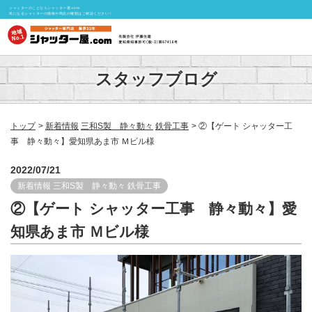
シャッターのことならシャッター屋.com
気になるシャッターの価格や商品の種類はご相談ください！
スタッフブログ
トップ
新着情報
三和S製 静々動々
鉄骨工事
②【ゲート シャッター工
事 静々動々】愛知県あま市 Ｍビル様
2022/07/21
新着情報
三和S製 静々動々
鉄骨工事
②【ゲート シャッター工事 静々動々】愛
知県あま市 Ｍビル様