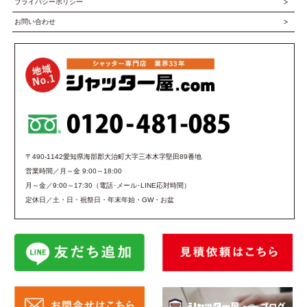
プライバシーポリシー
お問い合わせ
〒490-1142愛知県海部郡大治町大字三本木字堅田89番地
営業時間／月～金 9:00～18:00
月～金／9:00～17:30（電話･メール･LINE応対時間）
定休日／土・日・祝祭日・年末年始・GW・お盆