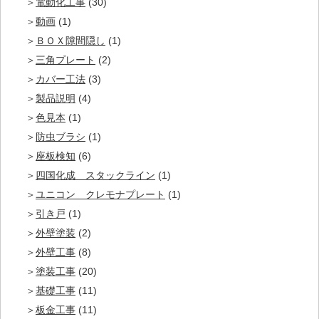
電動化工事
(30)
動画
(1)
ＢＯＸ隙間隠し
(1)
三角プレート
(2)
カバー工法
(3)
製品説明
(4)
色見本
(1)
防虫ブラシ
(1)
座板検知
(6)
四国化成 スタックライン
(1)
ユニコン クレモナプレート
(1)
引き戸
(1)
外壁塗装
(2)
外壁工事
(8)
塗装工事
(20)
基礎工事
(11)
板金工事
(11)