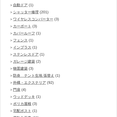
自動ドア
(1)
シャッター修理
(201)
ワイヤレスコンバーター
(3)
カーポート
(3)
カバールーフ
(1)
フェンス
(1)
インプラス
(1)
ステンレスドア
(1)
ガレージ建築
(2)
物置建築
(3)
防炎 テント生地 張替え
(1)
外構・エクステリア
(92)
門扉
(4)
ウッドデッキ
(1)
ポリカ屋根
(3)
宅配ポスト
(1)