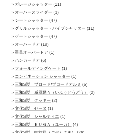
ガレージシャッター
(11)
オーバースライダー
(3)
シートシャッター
(47)
グリルシャッター・パイプシャッター
(11)
ゲートシャッター
(47)
オーバードア
(19)
重量オーバードア
(1)
ハンガードア
(6)
フォールディングゲート
(1)
コンビネーション シャッター
(1)
三和S製 ブロード/ブロードアルミ
(5)
三和S製 威風動々（いふうどうどう）
(2)
三和S製 クッキー
(2)
文化S製 セーヌ
(1)
文化S製 シャルティエ
(1)
三和S製 ＥＵＧＡ（ユーガ）
(4)
文化S製 御前様（ごぜんさま）
(26)