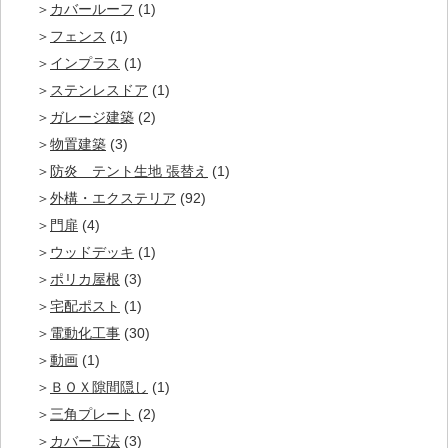
カバールーフ
(1)
フェンス
(1)
インプラス
(1)
ステンレスドア
(1)
ガレージ建築
(2)
物置建築
(3)
防炎 テント生地 張替え
(1)
外構・エクステリア
(92)
門扉
(4)
ウッドデッキ
(1)
ポリカ屋根
(3)
宅配ポスト
(1)
電動化工事
(30)
動画
(1)
ＢＯＸ隙間隠し
(1)
三角プレート
(2)
カバー工法
(3)