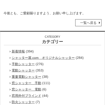
今後とも、ご愛顧賜りますよう、お願い申し上げます。
一覧へ戻る
CATEGORY
カテゴリー
新着情報
(394)
シャッター屋.com オリジナルシャッター
(284)
手動シャッター
(276)
電動シャッター
(353)
重量電動シャッター
(38)
窓シャッター 手動
(111)
窓シャッター 電動
(6)
窓用外付ブラインド
(44)
防火シャッター
(7)