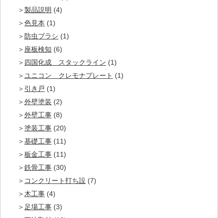
製品説明
(4)
色見本
(1)
防虫ブラシ
(1)
座板検知
(6)
四国化成 スタックライン
(1)
ユニコン クレモナプレート
(1)
引き戸
(1)
外壁塗装
(2)
外壁工事
(8)
塗装工事
(20)
基礎工事
(11)
板金工事
(11)
鉄骨工事
(30)
コンクリート打ち設
(7)
木工事
(4)
足場工事
(3)