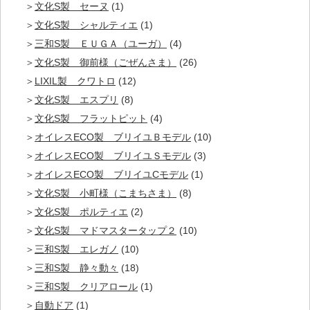
文化S製 セーヌ
(1)
文化S製 シャルティエ
(1)
三和S製 ＥＵＧＡ（ユーガ）
(4)
文化S製 御前様（ごぜんさま）
(26)
LIXIL製 クワトロ
(12)
文化S製 エスプリ
(8)
文化S製 フラットピット
(4)
オイレスECO製 ブリイユＢモデル
(10)
オイレスECO製 ブリイユＳモデル
(3)
オイレスECO製 ブリイユCモデル
(1)
文化S製 小町様（こまちさま）
(8)
文化S製 ポルティエ
(2)
文化S製 マドマスタータップ２
(10)
三和S製 エレガノ
(10)
三和S製 静々動々
(18)
三和S製 クリアロール
(1)
自動ドア
(1)