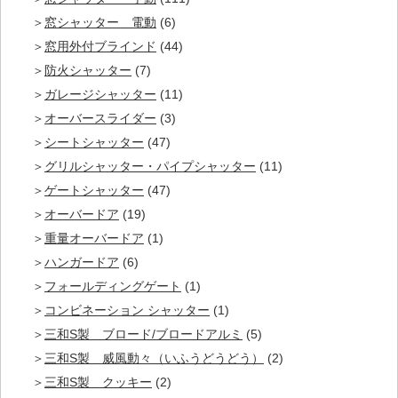
窓シャッター 電動
(6)
窓用外付ブラインド
(44)
防火シャッター
(7)
ガレージシャッター
(11)
オーバースライダー
(3)
シートシャッター
(47)
グリルシャッター・パイプシャッター
(11)
ゲートシャッター
(47)
オーバードア
(19)
重量オーバードア
(1)
ハンガードア
(6)
フォールディングゲート
(1)
コンビネーション シャッター
(1)
三和S製 ブロード/ブロードアルミ
(5)
三和S製 威風動々（いふうどうどう）
(2)
三和S製 クッキー
(2)