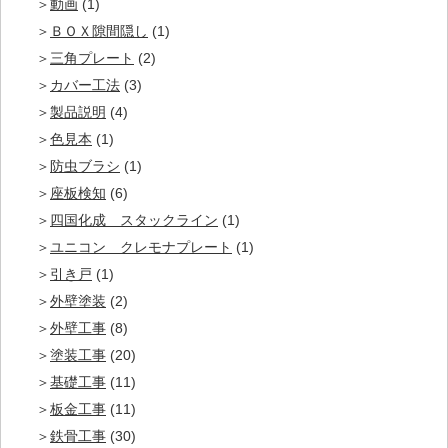
動画
(1)
ＢＯＸ隙間隠し
(1)
三角プレート
(2)
カバー工法
(3)
製品説明
(4)
色見本
(1)
防虫ブラシ
(1)
座板検知
(6)
四国化成 スタックライン
(1)
ユニコン クレモナプレート
(1)
引き戸
(1)
外壁塗装
(2)
外壁工事
(8)
塗装工事
(20)
基礎工事
(11)
板金工事
(11)
鉄骨工事
(30)