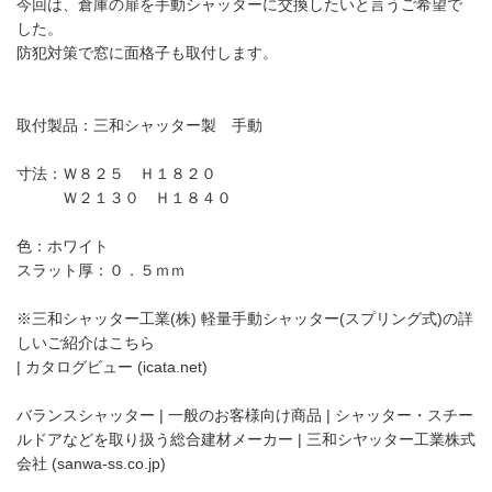
今回は、倉庫の扉を手動シャッターに交換したいと言うご希望で
した。
防犯対策で窓に面格子も取付します。
取付製品：三和シャッター製 手動
寸法：Ｗ８２５ Ｈ１８２０
Ｗ２１３０ Ｈ１８４０
色：ホワイト
スラット厚：０．５ｍｍ
※三和シャッター工業(株) 軽量手動シャッター(スプリング式)の詳
しいご紹介はこちら
| カタログビュー (icata.net)
バランスシャッター | 一般のお客様向け商品 | シャッター・スチー
ルドアなどを取り扱う総合建材メーカー | 三和シヤッター工業株式
会社 (sanwa-ss.co.jp)