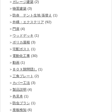
ガレージ建築
(2)
物置建築
(3)
防炎 テント生地 張替え
(1)
外構・エクステリア
(92)
門扉
(4)
ウッドデッキ
(1)
ポリカ屋根
(3)
宅配ポスト
(1)
電動化工事
(30)
動画
(1)
ＢＯＸ隙間隠し
(1)
三角プレート
(2)
カバー工法
(3)
製品説明
(4)
色見本
(1)
防虫ブラシ
(1)
座板検知
(6)