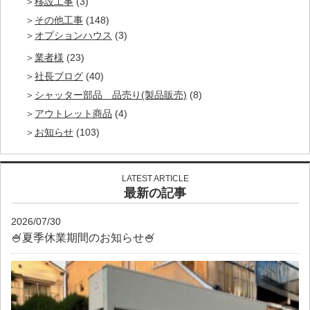
移設工事
(3)
その他工事
(148)
オプションハウス
(3)
業者様
(23)
社長ブログ
(40)
シャッター部品 品売り(製品販売)
(8)
アウトレット商品
(4)
お知らせ
(103)
LATEST ARTICLE
最新の記事
2026/07/30
🍧夏季休業期間のお知らせ🍧