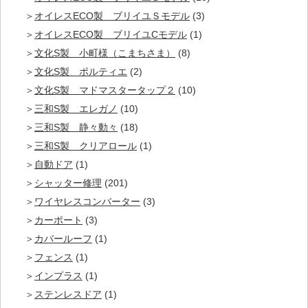
オイレスECO製 ブリイユＳモデル
(3)
オイレスECO製 ブリイユCモデル
(1)
文化S製 小町様（こまちさま）
(8)
文化S製 ポルティエ
(2)
文化S製 マドマスタータップ２
(10)
三和S製 エレガノ
(10)
三和S製 静々動々
(18)
三和S製 クリアロール
(1)
自動ドア
(1)
シャッター修理
(201)
ワイヤレスコンバーター
(3)
カーポート
(3)
カバールーフ
(1)
フェンス
(1)
インプラス
(1)
ステンレスドア
(1)