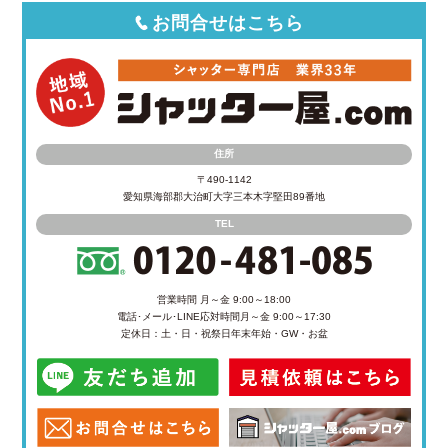
お問合せはこちら
住所
〒490-1142
愛知県海部郡大治町大字三本木字堅田89番地
TEL
営業時間 月～金 9:00～18:00
電話･メール･LINE応対時間
月～金 9:00～17:30
定休日：土・日・祝祭日
年末年始・GW・お盆