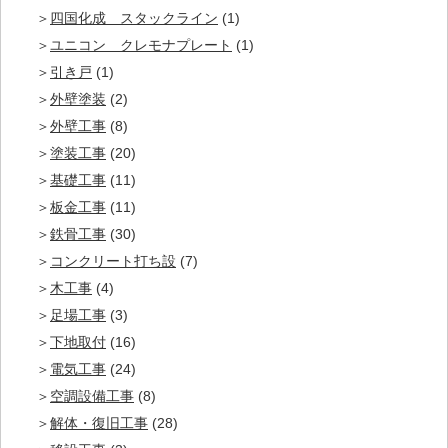
四国化成 スタックライン
(1)
ユニコン クレモナプレート
(1)
引き戸
(1)
外壁塗装
(2)
外壁工事
(8)
塗装工事
(20)
基礎工事
(11)
板金工事
(11)
鉄骨工事
(30)
コンクリート打ち設
(7)
木工事
(4)
足場工事
(3)
下地取付
(16)
電気工事
(24)
空調設備工事
(8)
解体・復旧工事
(28)