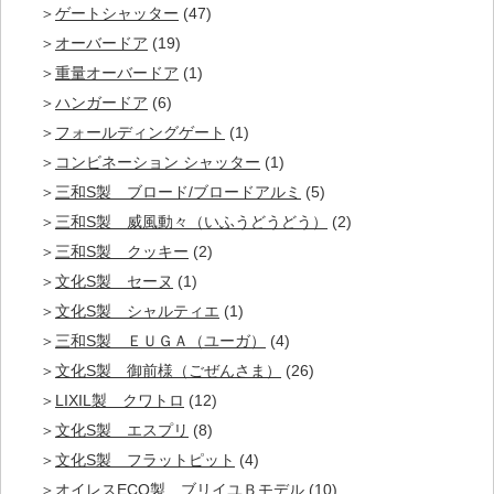
ゲートシャッター
(47)
オーバードア
(19)
重量オーバードア
(1)
ハンガードア
(6)
フォールディングゲート
(1)
コンビネーション シャッター
(1)
三和S製 ブロード/ブロードアルミ
(5)
三和S製 威風動々（いふうどうどう）
(2)
三和S製 クッキー
(2)
文化S製 セーヌ
(1)
文化S製 シャルティエ
(1)
三和S製 ＥＵＧＡ（ユーガ）
(4)
文化S製 御前様（ごぜんさま）
(26)
LIXIL製 クワトロ
(12)
文化S製 エスプリ
(8)
文化S製 フラットピット
(4)
オイレスECO製 ブリイユＢモデル
(10)