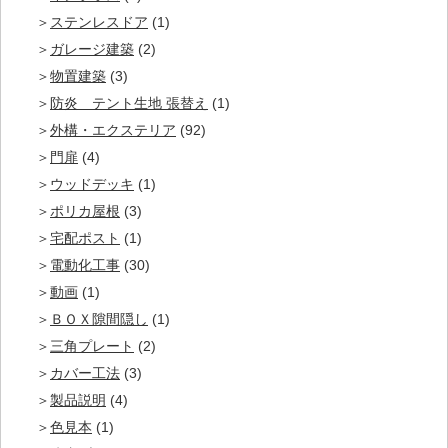
ステンレスドア
(1)
ガレージ建築
(2)
物置建築
(3)
防炎 テント生地 張替え
(1)
外構・エクステリア
(92)
門扉
(4)
ウッドデッキ
(1)
ポリカ屋根
(3)
宅配ポスト
(1)
電動化工事
(30)
動画
(1)
ＢＯＸ隙間隠し
(1)
三角プレート
(2)
カバー工法
(3)
製品説明
(4)
色見本
(1)