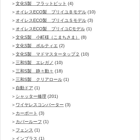
文化S製 フラットピット
(4)
オイレスECO製 ブリイユＢモデル
(10)
オイレスECO製 ブリイユＳモデル
(3)
オイレスECO製 ブリイユCモデル
(1)
文化S製 小町様（こまちさま）
(8)
文化S製 ポルティエ
(2)
文化S製 マドマスタータップ２
(10)
三和S製 エレガノ
(10)
三和S製 静々動々
(18)
三和S製 クリアロール
(1)
自動ドア
(1)
シャッター修理
(201)
ワイヤレスコンバーター
(3)
カーポート
(3)
カバールーフ
(1)
フェンス
(1)
インプラス
(1)