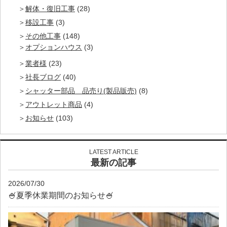
解体・復旧工事
(28)
移設工事
(3)
その他工事
(148)
オプションハウス
(3)
業者様
(23)
社長ブログ
(40)
シャッター部品 品売り(製品販売)
(8)
アウトレット商品
(4)
お知らせ
(103)
LATEST ARTICLE
最新の記事
2026/07/30
🍧夏季休業期間のお知らせ🍧