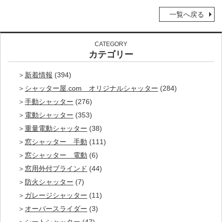
一覧へ戻る
CATEGORY
カテゴリー
新着情報
(394)
シャッター屋.com オリジナルシャッター
(284)
手動シャッター
(276)
電動シャッター
(353)
重量電動シャッター
(38)
窓シャッター 手動
(111)
窓シャッター 電動
(6)
窓用外付ブラインド
(44)
防火シャッター
(7)
ガレージシャッター
(11)
オーバースライダー
(3)