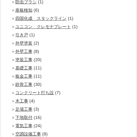
防虫ブラシ
(1)
座板検知
(6)
四国化成 スタックライン
(1)
ユニコン クレモナプレート
(1)
引き戸
(1)
外壁塗装
(2)
外壁工事
(8)
塗装工事
(20)
基礎工事
(11)
板金工事
(11)
鉄骨工事
(30)
コンクリート打ち設
(7)
木工事
(4)
足場工事
(3)
下地取付
(16)
電気工事
(24)
空調設備工事
(8)