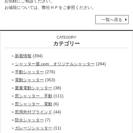
お気軽にご相談ください。
お値段については、弊社ＨＰをご参照ください。
一覧へ戻る
CATEGORY
カテゴリー
新着情報
(394)
シャッター屋.com オリジナルシャッター
(284)
手動シャッター
(276)
電動シャッター
(353)
重量電動シャッター
(38)
窓シャッター 手動
(111)
窓シャッター 電動
(6)
窓用外付ブラインド
(44)
防火シャッター
(7)
ガレージシャッター
(11)