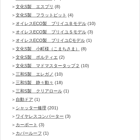
文化S製 エスプリ
(8)
文化S製 フラットピット
(4)
オイレスECO製 ブリイユＢモデル
(10)
オイレスECO製 ブリイユＳモデル
(3)
オイレスECO製 ブリイユCモデル
(1)
文化S製 小町様（こまちさま）
(8)
文化S製 ポルティエ
(2)
文化S製 マドマスタータップ２
(10)
三和S製 エレガノ
(10)
三和S製 静々動々
(18)
三和S製 クリアロール
(1)
自動ドア
(1)
シャッター修理
(201)
ワイヤレスコンバーター
(3)
カーポート
(3)
カバールーフ
(1)