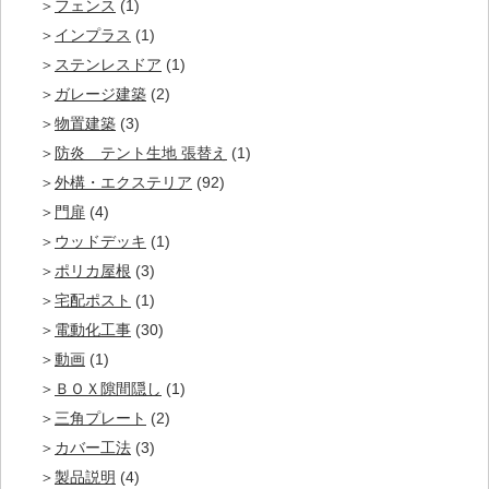
フェンス
(1)
インプラス
(1)
ステンレスドア
(1)
ガレージ建築
(2)
物置建築
(3)
防炎 テント生地 張替え
(1)
外構・エクステリア
(92)
門扉
(4)
ウッドデッキ
(1)
ポリカ屋根
(3)
宅配ポスト
(1)
電動化工事
(30)
動画
(1)
ＢＯＸ隙間隠し
(1)
三角プレート
(2)
カバー工法
(3)
製品説明
(4)