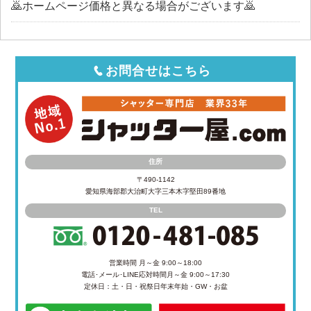
🙇ホームページ価格と異なる場合がございます🙇
お問合せはこちら
住所
〒490-1142
愛知県海部郡大治町大字三本木字堅田89番地
TEL
営業時間 月～金 9:00～18:00
電話･メール･LINE応対時間
月～金 9:00～17:30
定休日：土・日・祝祭日
年末年始・GW・お盆